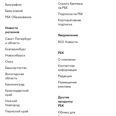
Скрыть баннеры
Биографии
на РБК
База знаний
Подписка на РБК
РБК Образование
Корпоративная
подписка
Новости
регионов
Уведомления
Санкт-Петербург
RSS Новости
и область
Екатеринбург
РБК
Новосибирск
О компании
Омск
Контактная
Башкортостан
информация
Вологодская
Редакция
область
Размещение
Калининград
рекламы
Краснодарский
край
Другие
Нижний
продукты
Новгород
РБК
Пермский край
Облако для
бизнеса