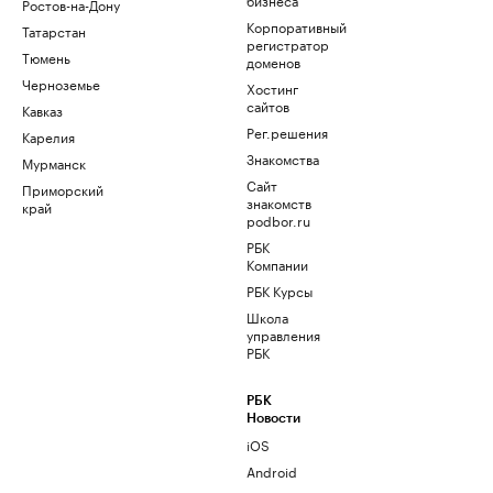
Ростов-на-Дону
Корпоративный
Татарстан
регистратор
Тюмень
доменов
Черноземье
Хостинг
сайтов
Кавказ
Рег.решения
Карелия
Знакомства
Мурманск
Сайт
Приморский
знакомств
край
podbor.ru
РБК
Компании
РБК Курсы
Школа
управления
РБК
РБК
Новости
iOS
Android