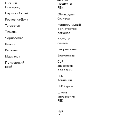
Нижний
продукты
Новгород
РБК
Пермский край
Облако для
бизнеса
Ростов-на-Дону
Корпоративный
Татарстан
регистратор
Тюмень
доменов
Черноземье
Хостинг
сайтов
Кавказ
Рег.решения
Карелия
Знакомства
Мурманск
Сайт
Приморский
знакомств
край
podbor.ru
РБК
Компании
РБК Курсы
Школа
управления
РБК
РБК