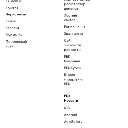
регистратор
Тюмень
доменов
Черноземье
Хостинг
сайтов
Кавказ
Рег.решения
Карелия
Знакомства
Мурманск
Сайт
Приморский
знакомств
край
podbor.ru
РБК
Компании
РБК Курсы
Школа
управления
РБК
РБК
Новости
iOS
Android
AppGallery