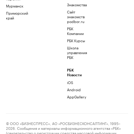
Знакомства
Мурманск
Сайт
Приморский
знакомств
край
podbor.ru
РБК
Компании
РБК Курсы
Школа
управления
РБК
РБК
Новости
iOS
Android
AppGallery
© ООО «БИЗНЕСПРЕСС», АО «РОСБИЗНЕСКОНСАЛТИНГ», 1995–
2026. Сообщения и материалы информационного агентства «РБК»
(свидетельство о регистрации средства массовой информации