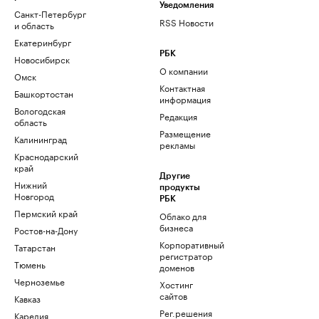
Уведомления
Санкт-Петербург
RSS Новости
и область
Екатеринбург
РБК
Новосибирск
О компании
Омск
Контактная
Башкортостан
информация
Вологодская
Редакция
область
Размещение
Калининград
рекламы
Краснодарский
край
Другие
Нижний
продукты
Новгород
РБК
Пермский край
Облако для
бизнеса
Ростов-на-Дону
Корпоративный
Татарстан
регистратор
Тюмень
доменов
Черноземье
Хостинг
сайтов
Кавказ
Рег.решения
Карелия