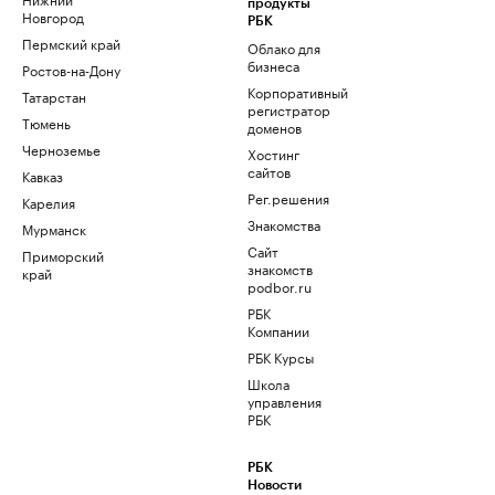
продукты
Новгород
РБК
Пермский край
Облако для
бизнеса
Ростов-на-Дону
Корпоративный
Татарстан
регистратор
Тюмень
доменов
Черноземье
Хостинг
сайтов
Кавказ
Рег.решения
Карелия
Знакомства
Мурманск
Сайт
Приморский
знакомств
край
podbor.ru
РБК
Компании
РБК Курсы
Школа
управления
РБК
РБК
Новости