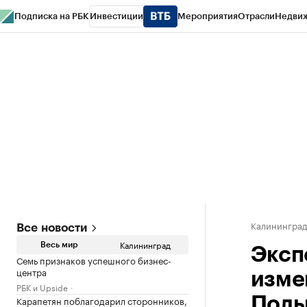
Подписка на РБК
Инвестиции
Мероприятия
Отрасли
Недви
РБК Life
Тренды
Визионеры
Национальные проекты
Город
Стиль
Кр
Спецпроекты СПб
Конференции СПб
Спецпроекты
Проверка конт
Калинингра
Все новости
Калининград
Весь мир
Эксп
Семь признаков успешного бизнес-
центра
изме
РБК и Upside
Карапетян поблагодарил сторонников,
Пол