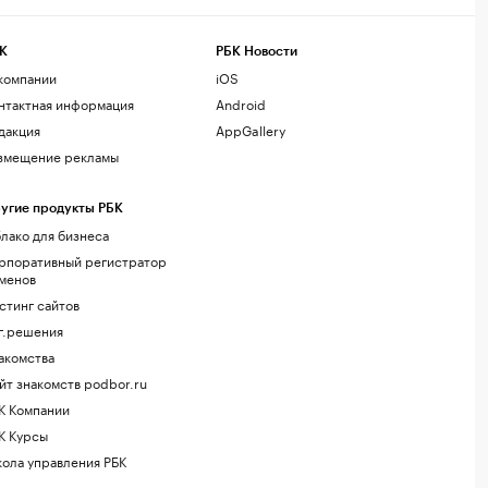
К
РБК Новости
компании
iOS
нтактная информация
Android
дакция
AppGallery
змещение рекламы
угие продукты РБК
лако для бизнеса
рпоративный регистратор
менов
стинг сайтов
г.решения
акомства
йт знакомств podbor.ru
К Компании
К Курсы
ола управления РБК