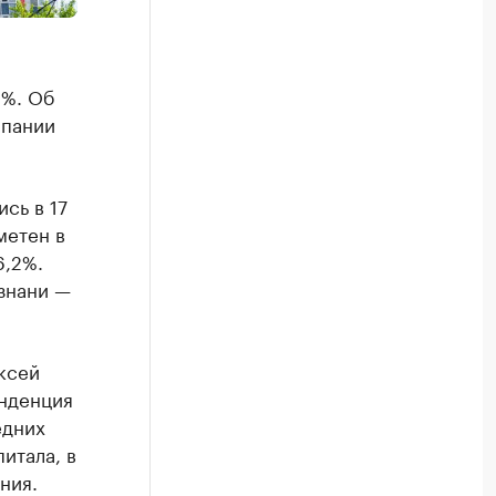
6%. Об
мпании
сь в 17
метен в
6,2%.
знани —
ксей
енденция
едних
итала, в
ния.