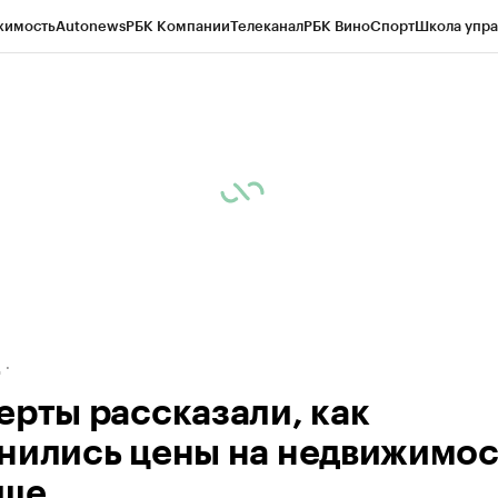
жимость
Autonews
РБК Компании
Телеканал
РБК Вино
Спорт
Школа упра
ипто
РБК Бизнес-среда
Дискуссионный клуб
Исследования
Кредитные 
рагентов
Политика
Экономика
Бизнес
Технологии и медиа
Финансы
Рын
д
ерты рассказали, как
нились цены на недвижимос
ьше