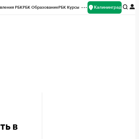
Калининград
вления РБК
РБК Образование
РБК Курсы
рейтинги
Франшизы
Газета
ок наличной валюты
ть в