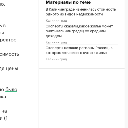
о,
Материалы по теме
В Калининграде изменилась стоимость
одного из видов недвижимости
Калининград
ь в
Эксперты сказали,какое жилье может
снять калининградец со средним
ся
доходом
иректор
Калининград
Эксперты назвали регионы России, в
которых легче всего купить жилье
тоимость
Калининград
де цены
ьше
было
нка
 на
 (1