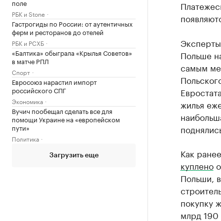
поле
Платежесп
РБК и Stone
появляют
Гастрогиды по России: от аутентичных
ферм и ресторанов до отелей
Эксперты 
РБК и РСХБ
«Балтика» обыграла «Крылья Советов»
Польше на
в матче РПЛ
самым ме
Спорт
Польског
Евросоюз нарастил импорт
российского СПГ
Евростата
Экономика
жилья еже
Вучич пообещал сделать все для
наибольш
помощи Украине на «европейском
пути»
поднялись
Политика
Как ранее
Загрузить еще
куплено
о
Польши, в
строител
покупку ж
млрд 190 