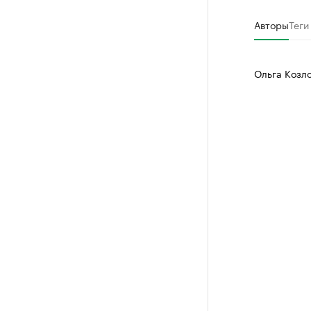
Авторы
Теги
Ольга Козл