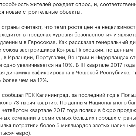
особность жителей рождает спрос, и, соответственн
ся новые строительные объекты.
страны считают, что темп роста цен на недвижимост
ходится в пределах «уровня безопасности» и являет
дленным в Евросоюзе. Как рассказал генеральный д
о союза застройщиков Конрад Плохоцкий, по данным
, в Ирландии, Португалии, Венгрии и Нидерландах с
годно увеличивается на 10%. В III квартале 2017 года
ая динамика зафиксирована в Чешской Республике, г
 более чем на 12%.
 сообщал РБК Калининград, за последний год в Пол
коло 73 тысяч квартир. По данным Национального ба
 четвёртом квартале 2017 года поляки в бюро продаж
ьных компаний в семи самых больших городах страны
илья потратили более 5 миллиардов злотых наличными
тысяч евро).