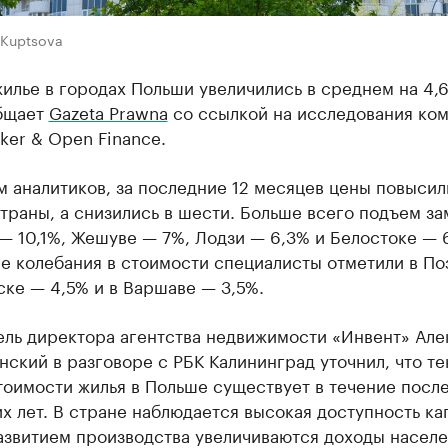
 Kuptsova
илье в городах Польши увеличились в среднем на 4,
бщает
Gazeta Prawna
со ссылкой на исследования ко
ker & Open Finance.
 аналитиков, за последние 12 месяцев цены повысили
траны, а снизились в шести. Больше всего подъем за
— 10,1%, Жешуве — 7%, Лодзи — 6,3% и Белостоке — 
е колебания в стоимости специалисты отметили в По
ске — 4,5% и в Варшаве — 3,5%.
ель директора агентства недвижимости «Инвент» Але
ский в разговоре с РБК Калининград уточнил, что т
тоимости жилья в Польше существует в течение посл
х лет. В стране наблюдается высокая доступность кап
азвитием производства увеличиваются доходы населе