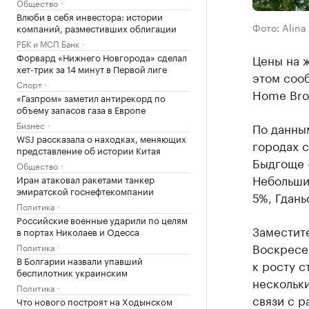
Общество
Влюби в себя инвестора: истории
Фото: Alina
компаний, разместивших облигации
РБК и МСП Банк
Форвард «Нижнего Новгорода» сделал
Цены на ж
хет-трик за 14 минут в Первой лиге
этом соо
Спорт
Home Bro
«Газпром» заметил антирекорд по
объему запасов газа в Европе
Бизнес
По данным
WSJ рассказала о находках, меняющих
городах с
представление об истории Китая
Быдгоще 
Общество
Небольши
Иран атаковал ракетами танкер
эмиратской госнефтекомпании
5%, Гдань
Политика
Российские военные ударили по целям
Заместит
в портах Николаев и Одесса
Воскресен
Политика
В Болгарии назвали упавший
к росту с
беспилотник украинским
нескольки
Политика
связи с р
Что нового построят на Ходынском