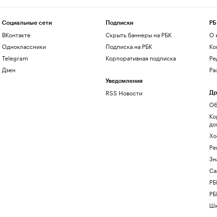
Социальные сети
Подписки
РБ
ВКонтакте
Скрыть баннеры на РБК
О 
Одноклассники
Подписка на РБК
Ко
Telegram
Корпоративная подписка
Ре
Дзен
Ра
Уведомления
RSS Новости
Др
Об
Ко
до
Хо
Ре
Зн
Са
РБ
РБ
Шк