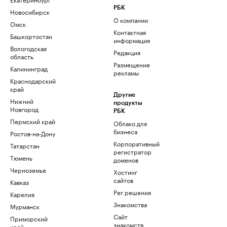
РБК
Новосибирск
О компании
Омск
Контактная
Башкортостан
информация
Вологодская
Редакция
область
Размещение
Калининград
рекламы
Краснодарский
край
Другие
Нижний
продукты
Новгород
РБК
Пермский край
Облако для
бизнеса
Ростов-на-Дону
Корпоративный
Татарстан
регистратор
Тюмень
доменов
Черноземье
Хостинг
сайтов
Кавказ
Рег.решения
Карелия
Знакомства
Мурманск
Сайт
Приморский
знакомств
край