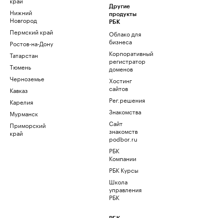
край
Другие
Нижний
продукты
Новгород
РБК
Пермский край
Облако для
бизнеса
Ростов-на-Дону
Корпоративный
Татарстан
регистратор
Тюмень
доменов
Черноземье
Хостинг
сайтов
Кавказ
Рег.решения
Карелия
Знакомства
Мурманск
Сайт
Приморский
знакомств
край
podbor.ru
РБК
Компании
РБК Курсы
Школа
управления
РБК