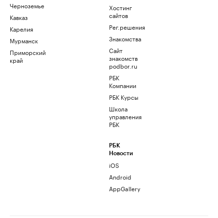
Черноземье
Хостинг
сайтов
Кавказ
Рег.решения
Карелия
Знакомства
Мурманск
Сайт
Приморский
знакомств
край
podbor.ru
РБК
Компании
РБК Курсы
Школа
управления
РБК
РБК
Новости
iOS
Android
AppGallery