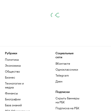
Рубрики
Социальные
сети
Политика
ВКонтакте
Экономика
Одноклассники
Общество
Telegram
Бизнес
Дзен
Технологии и
медиа
Финансы
Подписки
Скрыть баннеры
Биографии
на РБК
База знаний
Подписка на РБК
РБК Образование