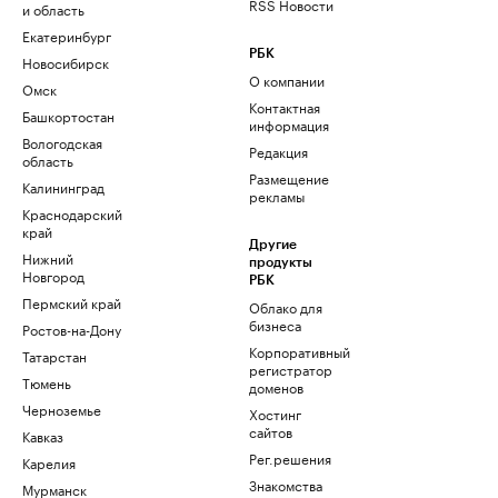
RSS Новости
и область
Екатеринбург
РБК
Новосибирск
О компании
Омск
Контактная
Башкортостан
информация
Вологодская
Редакция
область
Размещение
Калининград
рекламы
Краснодарский
край
Другие
Нижний
продукты
Новгород
РБК
Пермский край
Облако для
бизнеса
Ростов-на-Дону
Корпоративный
Татарстан
регистратор
Тюмень
доменов
Черноземье
Хостинг
сайтов
Кавказ
Рег.решения
Карелия
Знакомства
Мурманск