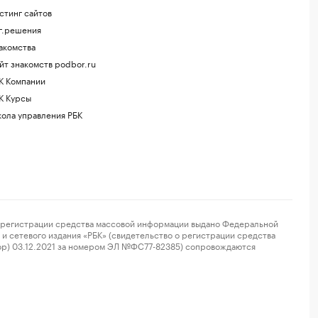
стинг сайтов
г.решения
акомства
йт знакомств podbor.ru
К Компании
К Курсы
ола управления РБК
регистрации средства массовой информации выдано Федеральной
и сетевого издания «РБК» (свидетельство о регистрации средства
ор) 03.12.2021 за номером ЭЛ №ФС77-82385) сопровождаются