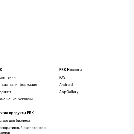
К
РБК Новости
компании
iOS
нтактная информация
Android
дакция
AppGallery
змещение рекламы
угие продукты РБК
лако для бизнеса
рпоративный регистратор
менов