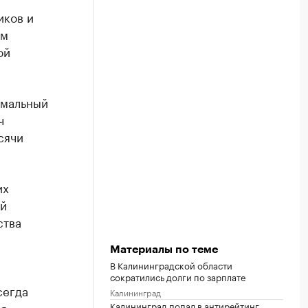
иков и
ем
ой
имальный
ч
сячи
их
ой
ства
Материалы по теме
В Калининградской области
сократились долги по зарплате
сегда
Калининград
ия
Калининград попал в антирейтинг