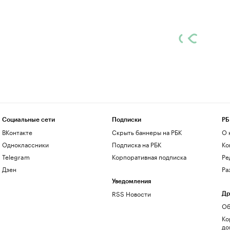
Социальные сети
Подписки
РБ
ВКонтакте
Скрыть баннеры на РБК
О 
Одноклассники
Подписка на РБК
Ко
Telegram
Корпоративная подписка
Ре
Дзен
Ра
Уведомления
RSS Новости
Др
Об
Ко
до