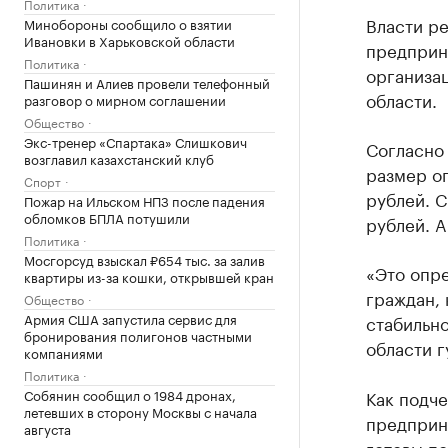
Политика
Власти р
Минобороны сообщило о взятии
Ивановки в Харьковской области
предприн
Политика
организа
Пашинян и Алиев провели телефонный
области.
разговор о мирном соглашении
Общество
Экс-тренер «Спартака» Слишкович
Согласно 
возглавил казахстанский клуб
размер оп
Спорт
рублей. С
Пожар на Ильском НПЗ после падения
обломков БПЛА потушили
рублей. А
Политика
Мосгорсуд взыскал ₽654 тыс. за залив
«Это опр
квартиры из-за кошки, открывшей кран
граждан, 
Общество
Армия США запустила сервис для
стабильно
бронирования полигонов частными
области г
компаниями
Политика
Собянин сообщил о 1984 дронах,
Как подч
летевших в сторону Москвы с начала
предприн
августа
готовы п