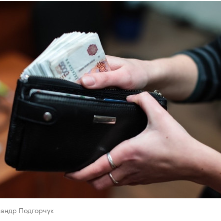
сандр Подгорчук