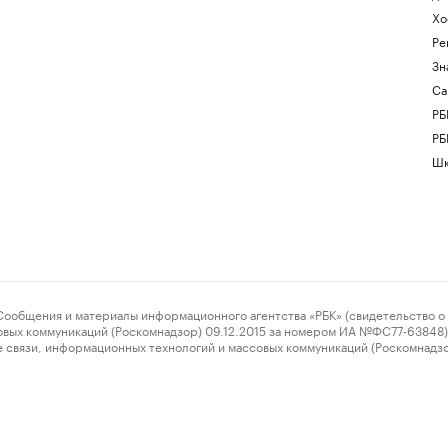
Хо
Ре
Зн
Са
РБ
РБ
Шк
ения и материалы информационного агентства «РБК» (свидетельство о 
овых коммуникаций (Роскомнадзор) 09.12.2015 за номером ИА №ФС77-63848) 
 связи, информационных технологий и массовых коммуникаций (Роскомнадз