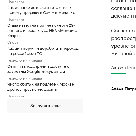
Политика
соглашен
Как испанские власти готовятся к
новому прорыву в Сеуту и Мелилью
документ
Политика
Стала известна причина смерти 29-
Согласно
летнего игрока клуба НБА «Мемфис»
Кларка
распрост
Спорт
уровне от
Кабмин поручил доработать переход
жителей 
на российское ПО
Технологии и медиа
Gemini заподозрили в доступе к
Авторы
Теги
закрытым Google-документам
Технологии и медиа
Число сбитых на подлете к Москве
Алёна Пятр
дронов превысило десять
Политика
Загрузить еще