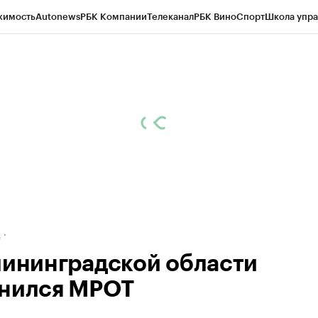
жимость
Autonews
РБК Компании
Телеканал
РБК Вино
Спорт
Школа упра
ипто
РБК Бизнес-среда
Дискуссионный клуб
Исследования
Кредитные 
рагентов
Политика
Экономика
Бизнес
Технологии и медиа
Финансы
Рын
д
лининградской области
нился МРОТ