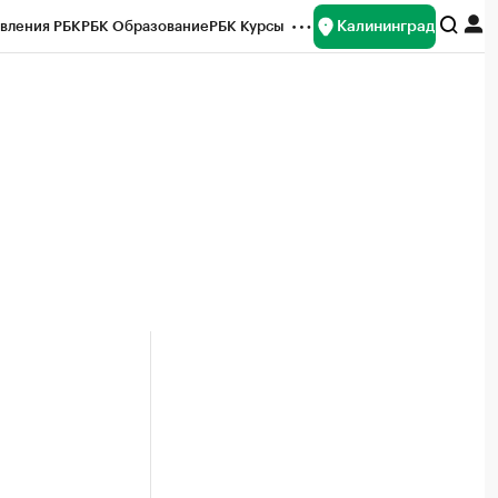
Калининград
вления РБК
РБК Образование
РБК Курсы
рейтинги
Франшизы
Газета
ок наличной валюты