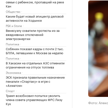
семьи с ребенком, пропавшей на реке
Кан
Общество
Каким будет новый эпицентр деловой
активности на Ходынке
РБК и Stone
Венесуэлу охватили протесты из-за
ежедневных отключений
электроэнергии
Политика
Собянин показал кадры с почти 2 тыс.
БПЛА, летевшими к Москве за неделю
Политика
В Хакасии на отдельных АЗС отменили
ограничения на отпуск топлива
Экономика
ЭСК признала правильным назначение
пенальти «Спартаку» в игре с
«Ахматом»
Спорт
Трамп возобновил попытки уволить
члена совета управляющих ФРС Лизу
Фото: Алек
Кук