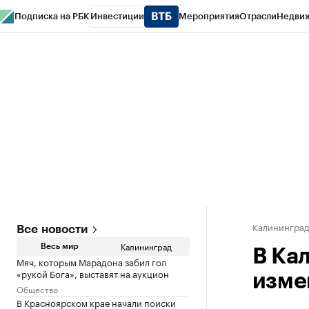
Подписка на РБК
Инвестиции
Мероприятия
Отрасли
Недви
РБК Life
Тренды
Визионеры
Национальные проекты
Город
Стиль
Кр
Спецпроекты СПб
Конференции СПб
Спецпроекты
Проверка конт
Калинингра
Все новости
Калининград
Весь мир
В Ка
Мяч, которым Марадона забил гол
«рукой Бога», выставят на аукцион
изме
Общество
В Красноярском крае начали поиски