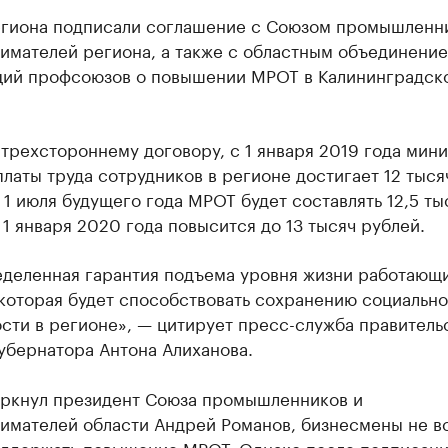
егиона подписали соглашение с Союзом промышленн
имателей региона, а также с областным объединени
ций профсоюзов о повышении МРОТ в Калининградск
трехстороннему договору, с 1 января 2019 года мин
латы труда сотрудников в регионе достигает 12 тыся
 1 июля будущего года МРОТ будет составлять 12,5 ты
 1 января 2020 года повысится до 13 тысяч рублей.
еделенная гарантия подъема уровня жизни работающ
которая будет способствовать сохранению социальн
сти в регионе», — цитирует пресс-служба правитель
убернатора Антона Алиханова.
еркнул президент Союза промышленников и
имателей области Андрей Романов, бизнесмены не в
оддержать повышение МРОТ. Однако после подписан