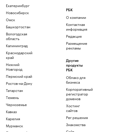
Екатеринбург
РБК
Новосибирск
О компании
Омск
Контактная
Башкортостан
информация
Вологодская
Редакция
область
Размещение
Калининград
рекламы
Краснодарский
край
Другие
Нижний
продукты
Новгород
РБК
Пермский край
Облако для
бизнеса
Ростов-на-Дону
Корпоративный
Татарстан
регистратор
Тюмень
доменов
Черноземье
Хостинг
сайтов
Кавказ
Рег.решения
Карелия
Знакомства
Мурманск
Сайт