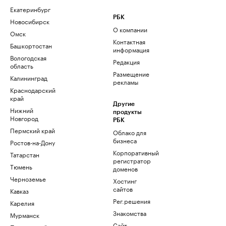
Екатеринбург
РБК
Новосибирск
О компании
Омск
Контактная
Башкортостан
информация
Вологодская
Редакция
область
Размещение
Калининград
рекламы
Краснодарский
край
Другие
Нижний
продукты
Новгород
РБК
Пермский край
Облако для
бизнеса
Ростов-на-Дону
Корпоративный
Татарстан
регистратор
Тюмень
доменов
Черноземье
Хостинг
сайтов
Кавказ
Рег.решения
Карелия
Знакомства
Мурманск
Сайт