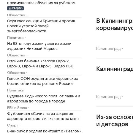
преимущества обучения за рубежом
РАДИО
Общество
Сеул счел санкции Британии против
В Калинингр
России угрозой своей
коронавиру
энергобезопасности
Политика
На 88-м году жизни ушел из жизни
художник Николай Марков
Калининград
Общество
Отличия бензина классов Евро-2,
Евро-3, Евро-4 и Евро-5. Видео РБК
Калининград
Общество
Генсек ООН осудил атаки украинских
беспилотников на регионы России
Политика
Будущее Ходынского поля: от пашни и
Калининград
аэродрома до города в городе
РБК и Stone
Футболисты «Сочи» из-за закрытия
Из-за ослож
аэропорта не смогли вылететь на матч
и детсадов
Спорт
Винисиус продлил контракт с «Реалом»