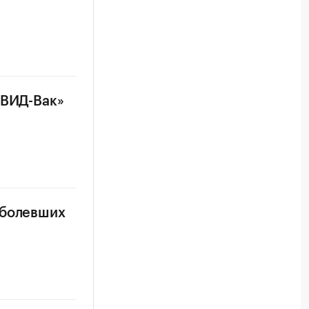
ОВИД-Вак»
аболевших