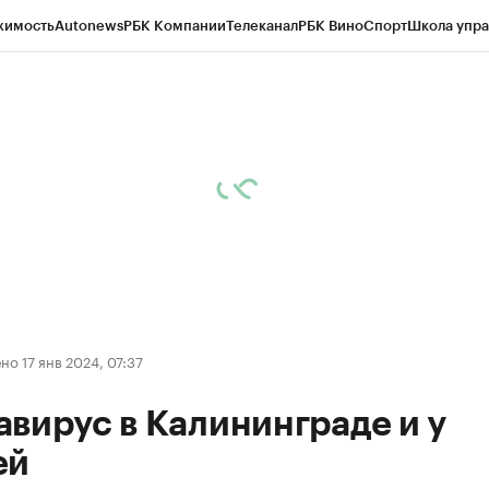
жимость
Autonews
РБК Компании
Телеканал
РБК Вино
Спорт
Школа упра
ипто
РБК Бизнес-среда
Дискуссионный клуб
Исследования
Кредитные 
рагентов
Политика
Экономика
Бизнес
Технологии и медиа
Финансы
Рын
о 17 янв 2024, 07:37
вирус в Калининграде и у
ей