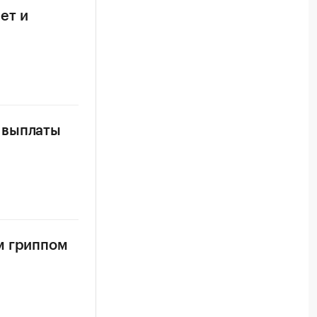
ет и
 выплаты
м гриппом