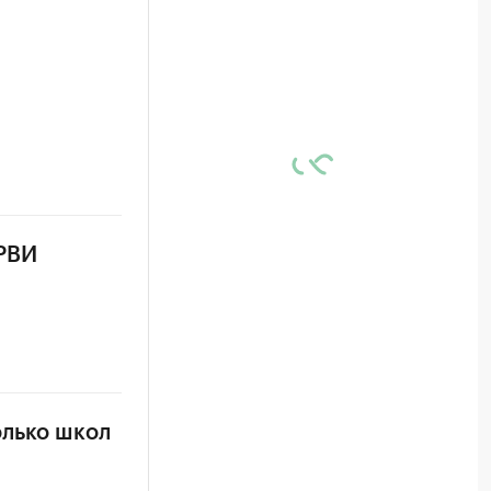
ОРВИ
олько школ