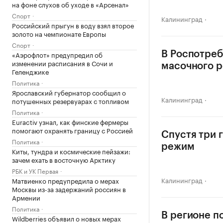
на фоне слухов об уходе в «Арсенал»
Спорт
Калининград
Российский прыгун в воду взял второе
золото на чемпионате Европы
Спорт
«Аэрофлот» предупредил об
В Роспотреб
изменении расписания в Сочи и
масочного 
Геленджике
Политика
Ярославский губернатор сообщил о
Калининград
потушенных резервуарах с топливом
Политика
Euractiv узнал, как финские фермеры
помогают охранять границу с Россией
Спустя три 
Политика
режим
Киты, тундра и космические пейзажи:
зачем ехать в восточную Арктику
РБК и УК Первая
Калининград
Матвиенко предупредила о мерах
Москвы из-за задержаний россиян в
Армении
Политика
В регионе п
Wildberries объявил о новых мерах