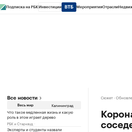
Подписка на РБК
Инвестиции
Мероприятия
Отрасли
Недви
РБК Life
Тренды
Визионеры
Национальные проекты
Город
Стиль
Кр
Спецпроекты СПб
Конференции СПб
Спецпроекты
Проверка конт
Сюжет
·
Обновлен
Все новости
Калининград
Весь мир
Что такое медленная жизнь и какую
Корона
роль в этом играет дерево
РБК и Старквуд
сосед
Эксперты и студенты назвали