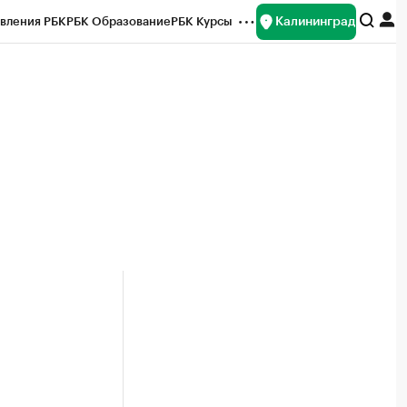
Калининград
вления РБК
РБК Образование
РБК Курсы
рейтинги
Франшизы
Газета
ок наличной валюты