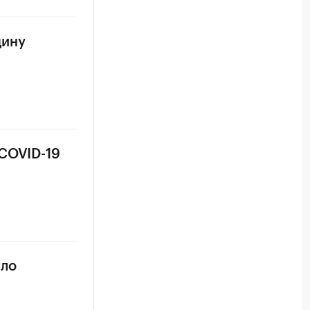
цину
 COVID-19
сло