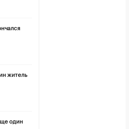
ончался
ин житель
еще один