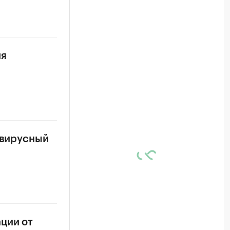
ия
авирусный
ции от