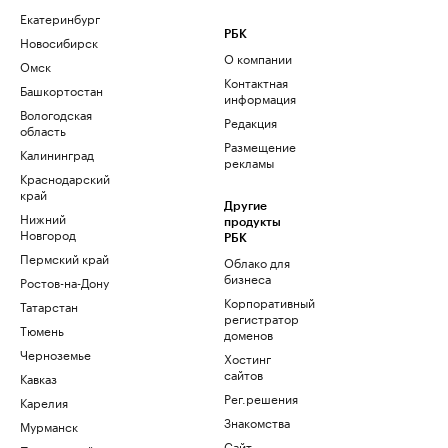
Екатеринбург
РБК
Новосибирск
О компании
Омск
Контактная
Башкортостан
информация
Вологодская
Редакция
область
Размещение
Калининград
рекламы
Краснодарский
край
Другие
Нижний
продукты
Новгород
РБК
Пермский край
Облако для
бизнеса
Ростов-на-Дону
Корпоративный
Татарстан
регистратор
Тюмень
доменов
Черноземье
Хостинг
сайтов
Кавказ
Рег.решения
Карелия
Знакомства
Мурманск
Сайт