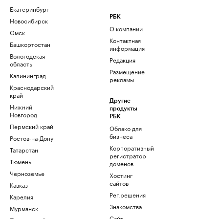
Екатеринбург
РБК
Новосибирск
О компании
Омск
Контактная
Башкортостан
информация
Вологодская
Редакция
область
Размещение
Калининград
рекламы
Краснодарский
край
Другие
Нижний
продукты
Новгород
РБК
Пермский край
Облако для
бизнеса
Ростов-на-Дону
Корпоративный
Татарстан
регистратор
Тюмень
доменов
Черноземье
Хостинг
сайтов
Кавказ
Рег.решения
Карелия
Знакомства
Мурманск
Сайт