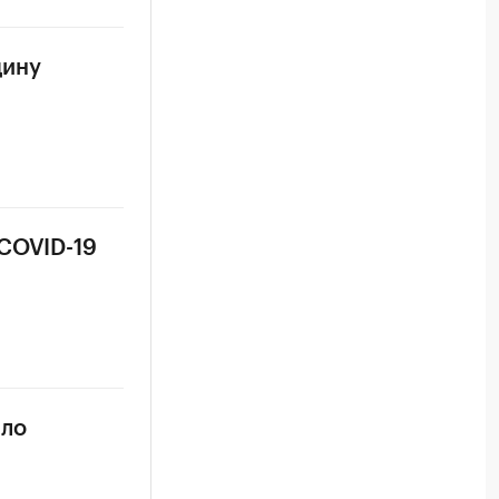
цину
 COVID-19
сло