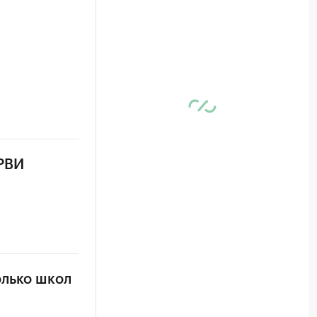
ОРВИ
олько школ