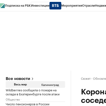
Подписка на РБК
Инвестиции
Мероприятия
Отрасли
Недви
РБК Life
Тренды
Визионеры
Национальные проекты
Город
Стиль
Кр
Спецпроекты СПб
Конференции СПб
Спецпроекты
Проверка конт
Сюжет
·
Обновлен
Все новости
Калининград
Весь мир
Wildberries сообщила о пожаре на
Корона
складе в Екатеринбурге после атаки
Общество
сосед
Число пенсионеров в России