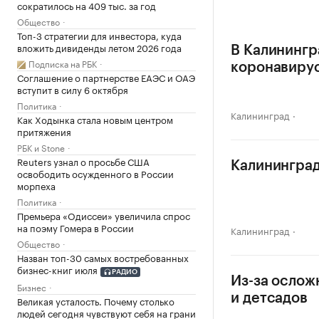
сократилось на 409 тыс. за год
Общество
Топ-3 стратегии для инвестора, куда
вложить дивиденды летом 2026 года
В Калинингр
Подписка на РБК
коронавиру
Соглашение о партнерстве ЕАЭС и ОАЭ
вступит в силу 6 октября
Политика
Калининград
Как Ходынка стала новым центром
притяжения
РБК и Stone
Reuters узнал о просьбе США
Калининград
освободить осужденного в России
морпеха
Политика
Премьера «Одиссеи» увеличила спрос
на поэму Гомера в России
Калининград
Общество
Назван топ-30 самых востребованных
бизнес-книг июля
РАДИО
Из-за ослож
Бизнес
и детсадов
Великая усталость. Почему столько
людей сегодня чувствуют себя на грани