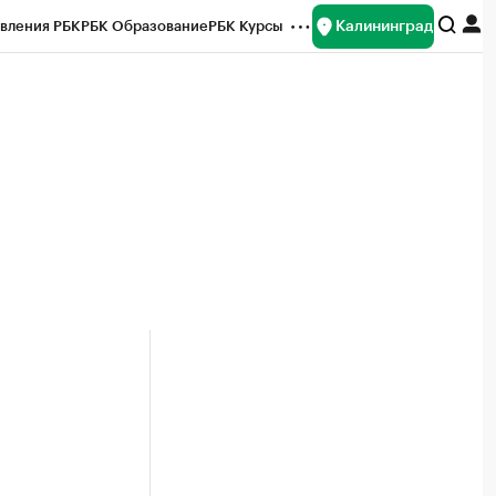
Калининград
вления РБК
РБК Образование
РБК Курсы
рейтинги
Франшизы
Газета
ок наличной валюты