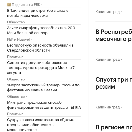
Подписка на РБК
В Таиланде при стрельбе в школе
Калининград
погибли два человека
Общество
Зачем смартфону телеобъектив, 200
Мп и большой сенсор
В Роспотреб
РБК и Huawei
масочного 
Беспилотную опасность объявили в
Свердловской области
Политика
Калининград
Синоптик допустил обновление
температурного рекорда в Москве 7
августа
Общество
Спустя три 
Умерла заслуженный тренер России по
режим
фехтованию Фаина Саевич
Общество
Минтранс предложил способ
Калининград
финансирования защиты трасс от БПЛА
Политика
Супруге главы издательства «Джем»
предъявили обвинение в
В регионе п
мошенничестве