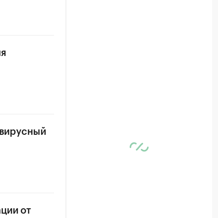
ия
авирусный
ции от