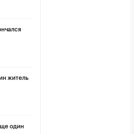
ончался
ин житель
еще один