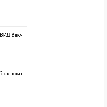
ОВИД-Вак»
аболевших