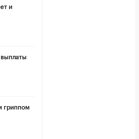
ет и
 выплаты
м гриппом