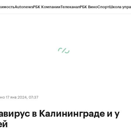
жимость
Autonews
РБК Компании
Телеканал
РБК Вино
Спорт
Школа упра
ипто
РБК Бизнес-среда
Дискуссионный клуб
Исследования
Кредитные 
рагентов
Политика
Экономика
Бизнес
Технологии и медиа
Финансы
Рын
о 17 янв 2024, 07:37
вирус в Калининграде и у
ей