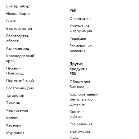
Екатеринбург
РБК
Новосибирск
О компании
Омск
Контактная
Башкортостан
информация
Вологодская
Редакция
область
Размещение
Калининград
рекламы
Краснодарский
край
Другие
Нижний
продукты
Новгород
РБК
Пермский край
Облако для
бизнеса
Ростов-на-Дону
Корпоративный
Татарстан
регистратор
Тюмень
доменов
Черноземье
Хостинг
сайтов
Кавказ
Рег.решения
Карелия
Знакомства
Мурманск
Сайт