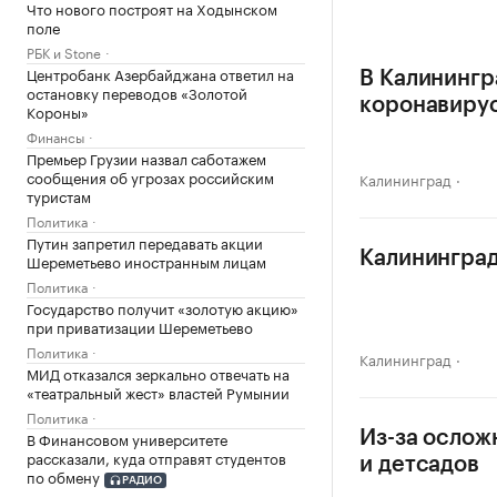
Что нового построят на Ходынском
поле
РБК и Stone
Центробанк Азербайджана ответил на
В Калинингр
остановку переводов «Золотой
коронавиру
Короны»
Финансы
Премьер Грузии назвал саботажем
сообщения об угрозах российским
Калининград
туристам
Политика
Путин запретил передавать акции
Калининград
Шереметьево иностранным лицам
Политика
Государство получит «золотую акцию»
при приватизации Шереметьево
Политика
Калининград
МИД отказался зеркально отвечать на
«театральный жест» властей Румынии
Политика
В Финансовом университете
Из-за ослож
рассказали, куда отправят студентов
и детсадов
по обмену
РАДИО