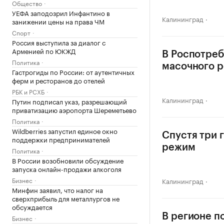
Общество
УЕФА заподозрил Инфантино в
Калининград
занижении цены на права ЧМ
Спорт
Россия выступила за диалог с
Арменией по ЮКЖД
В Роспотреб
Политика
масочного 
Гастрогиды по России: от аутентичных
ферм и ресторанов до отелей
РБК и РСХБ
Калининград
Путин подписал указ, разрешающий
приватизацию аэропорта Шереметьево
Политика
Wildberries запустил единое окно
Спустя три 
поддержки предпринимателей
режим
Политика
В России возобновили обсуждение
запуска онлайн-продажи алкоголя
Бизнес
Калининград
Минфин заявил, что налог на
сверхприбыль для металлургов не
обсуждается
В регионе п
Бизнес