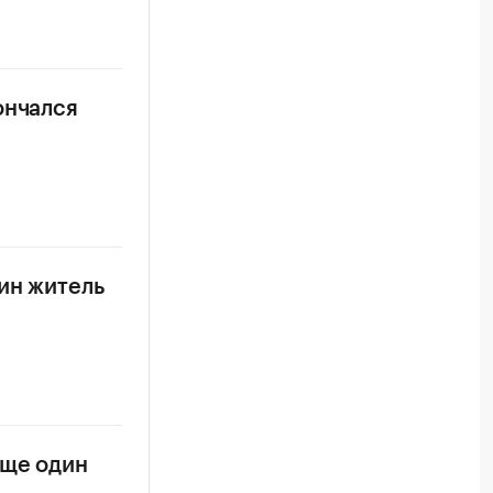
ончался
ин житель
еще один