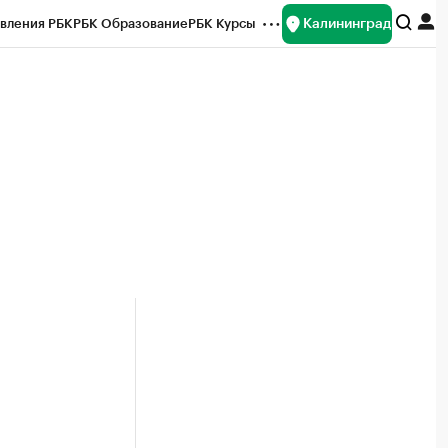
Калининград
вления РБК
РБК Образование
РБК Курсы
рейтинги
Франшизы
Газета
ок наличной валюты