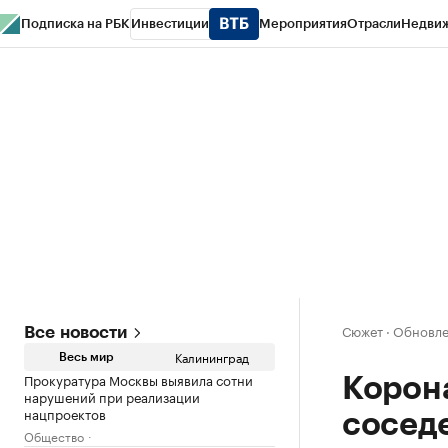
Подписка на РБК
Инвестиции
Мероприятия
Отрасли
Недви
РБК Life
Тренды
Визионеры
Национальные проекты
Город
Стиль
Кр
Спецпроекты СПб
Конференции СПб
Спецпроекты
Проверка конт
Сюжет
·
Обновлен
Все новости
Калининград
Весь мир
Прокуратура Москвы выявила сотни
Корона
нарушений при реализации
нацпроектов
сосед
Общество