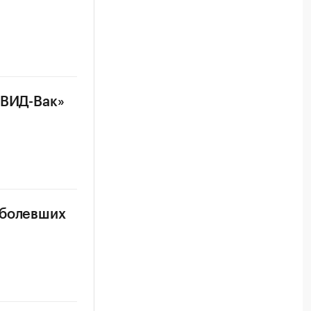
ОВИД-Вак»
аболевших