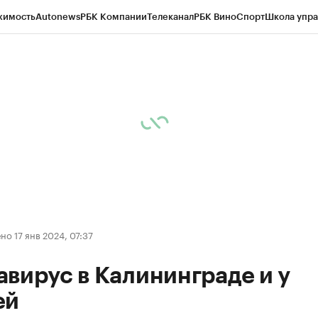
жимость
Autonews
РБК Компании
Телеканал
РБК Вино
Спорт
Школа упра
ипто
РБК Бизнес-среда
Дискуссионный клуб
Исследования
Кредитные 
рагентов
Политика
Экономика
Бизнес
Технологии и медиа
Финансы
Рын
о 17 янв 2024, 07:37
вирус в Калининграде и у
ей