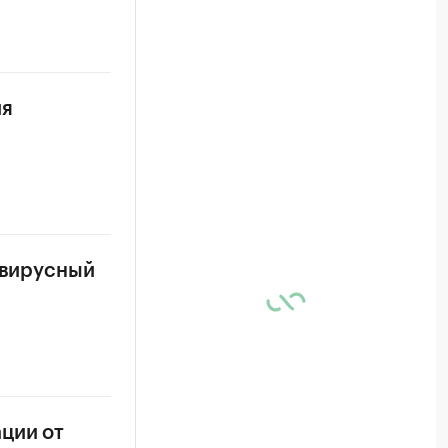
ия
авирусный
ции от