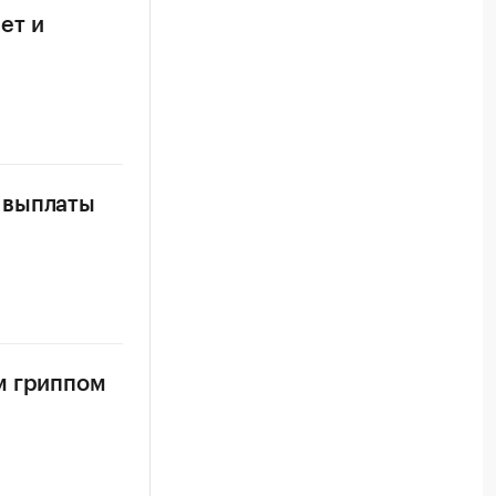
ет и
 выплаты
м гриппом