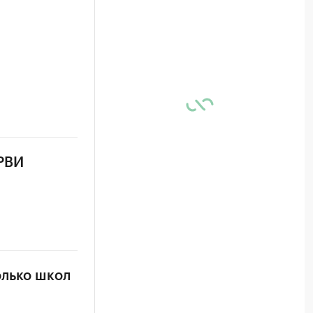
ОРВИ
олько школ