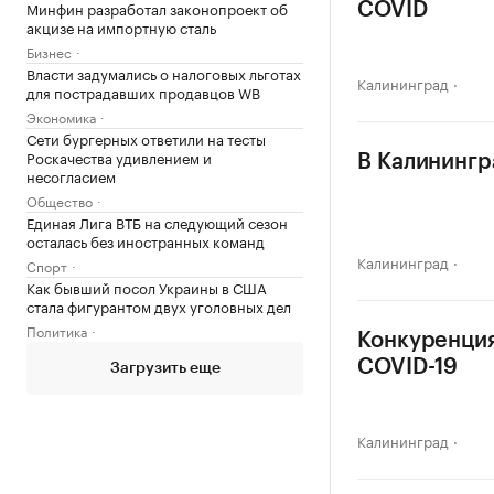
Минфин разработал законопроект об
COVID
акцизе на импортную сталь
Бизнес
Власти задумались о налоговых льготах
Калининград
для пострадавших продавцов WB
Экономика
Сети бургерных ответили на тесты
Роскачества удивлением и
В Калинингр
несогласием
Общество
Единая Лига ВТБ на следующий сезон
осталась без иностранных команд
Калининград
Спорт
Как бывший посол Украины в США
стала фигурантом двух уголовных дел
Политика
Конкуренция
COVID-19
Загрузить еще
Калининград