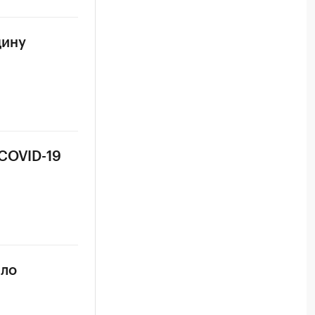
цину
 COVID-19
сло