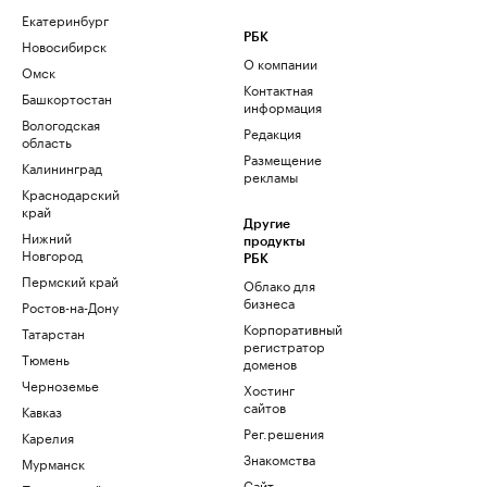
Екатеринбург
РБК
Новосибирск
О компании
Омск
Контактная
Башкортостан
информация
Вологодская
Редакция
область
Размещение
Калининград
рекламы
Краснодарский
край
Другие
Нижний
продукты
Новгород
РБК
Пермский край
Облако для
бизнеса
Ростов-на-Дону
Корпоративный
Татарстан
регистратор
Тюмень
доменов
Черноземье
Хостинг
сайтов
Кавказ
Рег.решения
Карелия
Знакомства
Мурманск
Сайт