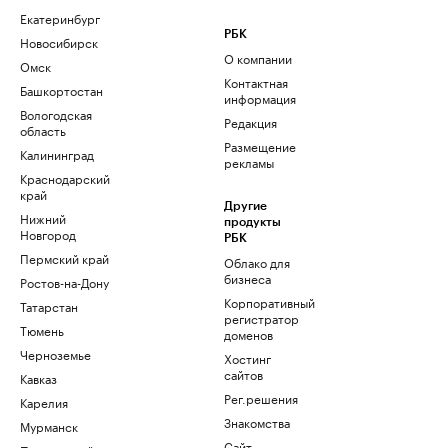
Екатеринбург
РБК
Новосибирск
О компании
Омск
Контактная
Башкортостан
информация
Вологодская
Редакция
область
Размещение
Калининград
рекламы
Краснодарский
край
Другие
Нижний
продукты
Новгород
РБК
Пермский край
Облако для
бизнеса
Ростов-на-Дону
Корпоративный
Татарстан
регистратор
Тюмень
доменов
Черноземье
Хостинг
сайтов
Кавказ
Рег.решения
Карелия
Знакомства
Мурманск
Сайт