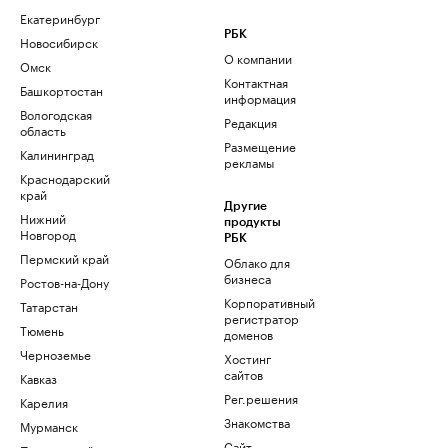
Екатеринбург
РБК
Новосибирск
О компании
Омск
Контактная
Башкортостан
информация
Вологодская
Редакция
область
Размещение
Калининград
рекламы
Краснодарский
край
Другие
Нижний
продукты
Новгород
РБК
Пермский край
Облако для
бизнеса
Ростов-на-Дону
Корпоративный
Татарстан
регистратор
Тюмень
доменов
Черноземье
Хостинг
сайтов
Кавказ
Рег.решения
Карелия
Знакомства
Мурманск
Сайт