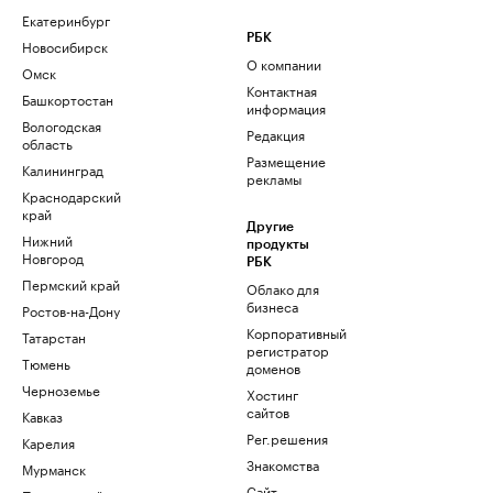
Екатеринбург
РБК
Новосибирск
О компании
Омск
Контактная
Башкортостан
информация
Вологодская
Редакция
область
Размещение
Калининград
рекламы
Краснодарский
край
Другие
Нижний
продукты
Новгород
РБК
Пермский край
Облако для
бизнеса
Ростов-на-Дону
Корпоративный
Татарстан
регистратор
Тюмень
доменов
Черноземье
Хостинг
сайтов
Кавказ
Рег.решения
Карелия
Знакомства
Мурманск
Сайт