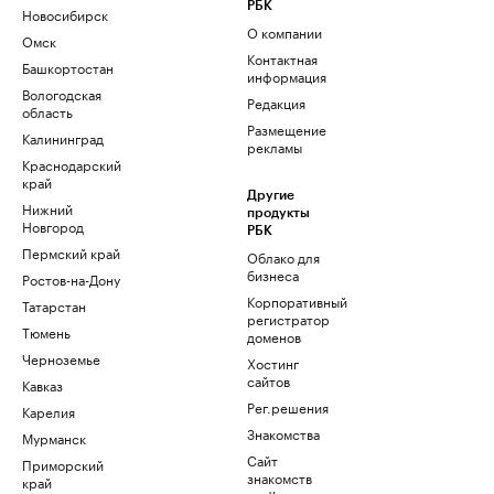
РБК
Новосибирск
О компании
Омск
Контактная
Башкортостан
информация
Вологодская
Редакция
область
Размещение
Калининград
рекламы
Краснодарский
край
Другие
Нижний
продукты
Новгород
РБК
Пермский край
Облако для
бизнеса
Ростов-на-Дону
Корпоративный
Татарстан
регистратор
Тюмень
доменов
Черноземье
Хостинг
сайтов
Кавказ
Рег.решения
Карелия
Знакомства
Мурманск
Сайт
Приморский
знакомств
край