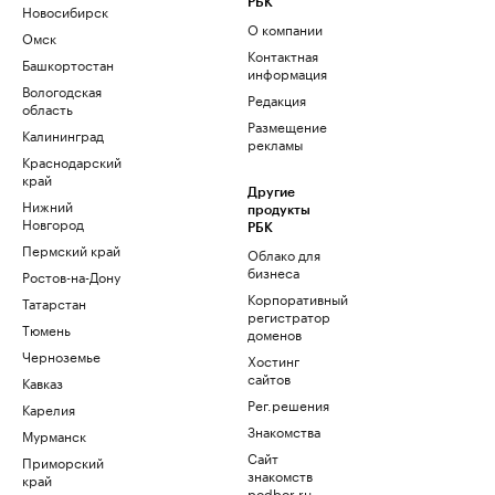
РБК
Новосибирск
О компании
Омск
Контактная
Башкортостан
информация
Вологодская
Редакция
область
Размещение
Калининград
рекламы
Краснодарский
край
Другие
Нижний
продукты
Новгород
РБК
Пермский край
Облако для
бизнеса
Ростов-на-Дону
Корпоративный
Татарстан
регистратор
Тюмень
доменов
Черноземье
Хостинг
сайтов
Кавказ
Рег.решения
Карелия
Знакомства
Мурманск
Сайт
Приморский
знакомств
край
podbor.ru