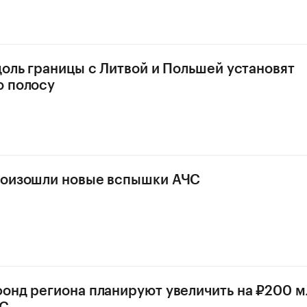
доль границы с Литвой и Польшей установят
ю полосу
роизошли новые вспышки АЧС
онд региона планируют увеличить на ₽200 м