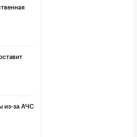
ственная
оставит
ы из-за АЧС