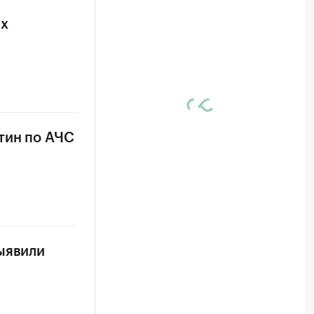
ых
тин по АЧС
ыявили