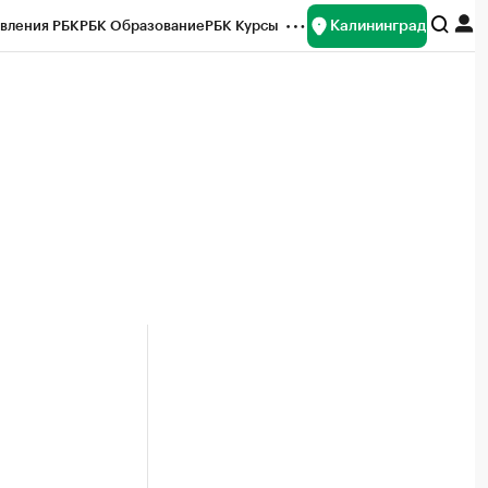
Калининград
вления РБК
РБК Образование
РБК Курсы
рейтинги
Франшизы
Газета
ок наличной валюты