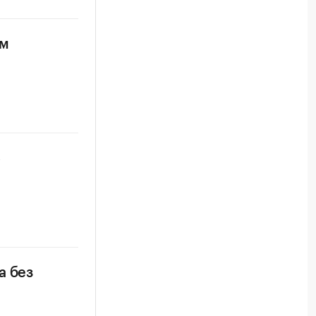
ом
С
а без