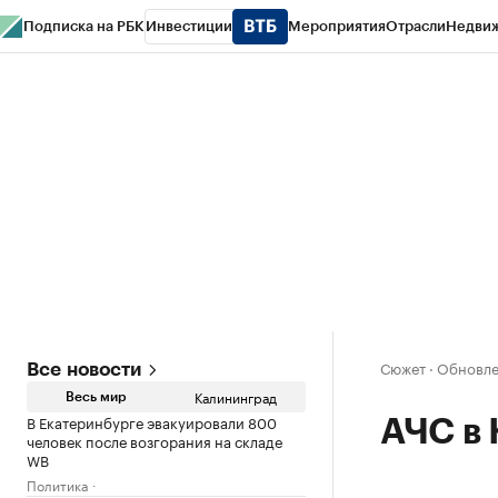
Подписка на РБК
Инвестиции
Мероприятия
Отрасли
Недви
РБК Life
Тренды
Визионеры
Национальные проекты
Город
Стиль
Кр
Спецпроекты СПб
Конференции СПб
Спецпроекты
Проверка конт
Сюжет
·
Обновлен
Все новости
Калининград
Весь мир
В Екатеринбурге эвакуировали 800
АЧС в
человек после возгорания на складе
WB
Политика