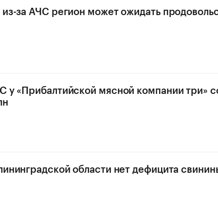
 из-за АЧС регион может ожидать продоволь
С у «Прибалтийской мясной компании три» с
лн
алининградской области нет дефицита свинин