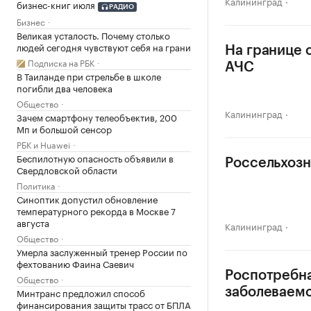
Калининград
бизнес-книг июля
РАДИО
Бизнес
Великая усталость. Почему столько
людей сегодня чувствуют себя на грани
На границе 
Подписка на РБК
АЧС
В Таиланде при стрельбе в школе
погибли два человека
Общество
Калининград
Зачем смартфону телеобъектив, 200
Мп и большой сенсор
РБК и Huawei
Беспилотную опасность объявили в
Россельхозн
Свердловской области
Политика
Синоптик допустил обновление
температурного рекорда в Москве 7
августа
Калининград
Общество
Умерла заслуженный тренер России по
фехтованию Фаина Саевич
Роспотребна
Общество
Минтранс предложил способ
заболеваемо
финансирования защиты трасс от БПЛА