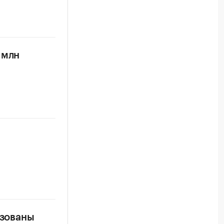
 млн
изованы