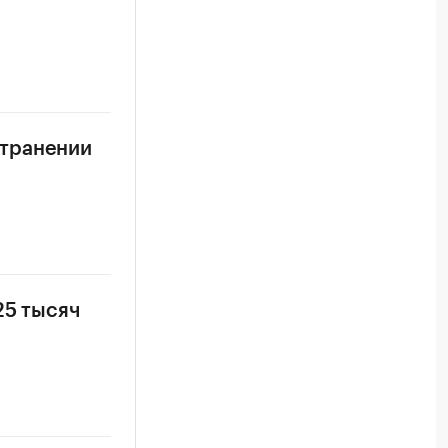
странении
25 тысяч