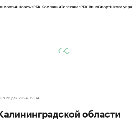
жимость
Autonews
РБК Компании
Телеканал
РБК Вино
Спорт
Школа упра
ипто
РБК Бизнес-среда
Дискуссионный клуб
Исследования
Кредитные 
рагентов
Политика
Экономика
Бизнес
Технологии и медиа
Финансы
Рын
о 23 дек 2024, 12:34
 Калининградской области