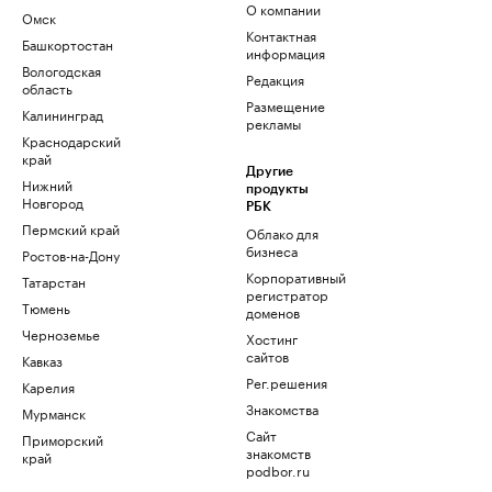
О компании
Омск
Контактная
Башкортостан
информация
Вологодская
Редакция
область
Размещение
Калининград
рекламы
Краснодарский
край
Другие
Нижний
продукты
Новгород
РБК
Пермский край
Облако для
бизнеса
Ростов-на-Дону
Корпоративный
Татарстан
регистратор
Тюмень
доменов
Черноземье
Хостинг
сайтов
Кавказ
Рег.решения
Карелия
Знакомства
Мурманск
Сайт
Приморский
знакомств
край
podbor.ru