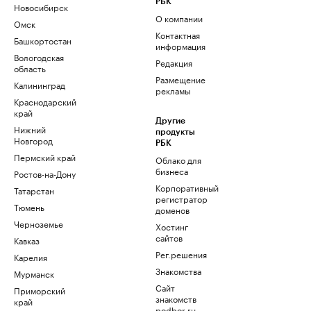
РБК
Новосибирск
О компании
Омск
Контактная
Башкортостан
информация
Вологодская
Редакция
область
Размещение
Калининград
рекламы
Краснодарский
край
Другие
Нижний
продукты
Новгород
РБК
Пермский край
Облако для
бизнеса
Ростов-на-Дону
Корпоративный
Татарстан
регистратор
Тюмень
доменов
Черноземье
Хостинг
сайтов
Кавказ
Рег.решения
Карелия
Знакомства
Мурманск
Сайт
Приморский
знакомств
край
podbor.ru