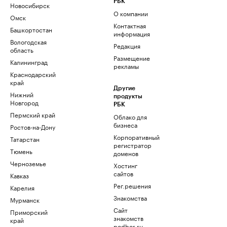
РБК
Новосибирск
О компании
Омск
Контактная
Башкортостан
информация
Вологодская
Редакция
область
Размещение
Калининград
рекламы
Краснодарский
край
Другие
Нижний
продукты
Новгород
РБК
Пермский край
Облако для
бизнеса
Ростов-на-Дону
Корпоративный
Татарстан
регистратор
Тюмень
доменов
Черноземье
Хостинг
сайтов
Кавказ
Рег.решения
Карелия
Знакомства
Мурманск
Сайт
Приморский
знакомств
край
podbor.ru