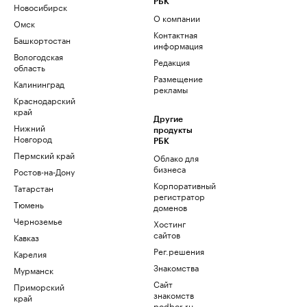
РБК
Новосибирск
О компании
Омск
Контактная
Башкортостан
информация
Вологодская
Редакция
область
Размещение
Калининград
рекламы
Краснодарский
край
Другие
Нижний
продукты
Новгород
РБК
Пермский край
Облако для
бизнеса
Ростов-на-Дону
Корпоративный
Татарстан
регистратор
Тюмень
доменов
Черноземье
Хостинг
сайтов
Кавказ
Рег.решения
Карелия
Знакомства
Мурманск
Сайт
Приморский
знакомств
край
podbor.ru