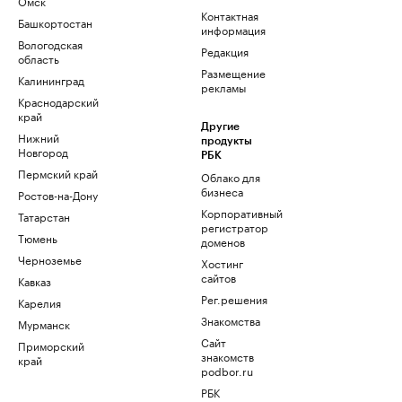
Омск
Контактная
Башкортостан
информация
Вологодская
Редакция
область
Размещение
Калининград
рекламы
Краснодарский
край
Другие
Нижний
продукты
Новгород
РБК
Пермский край
Облако для
бизнеса
Ростов-на-Дону
Корпоративный
Татарстан
регистратор
Тюмень
доменов
Черноземье
Хостинг
сайтов
Кавказ
Рег.решения
Карелия
Знакомства
Мурманск
Сайт
Приморский
знакомств
край
podbor.ru
РБК