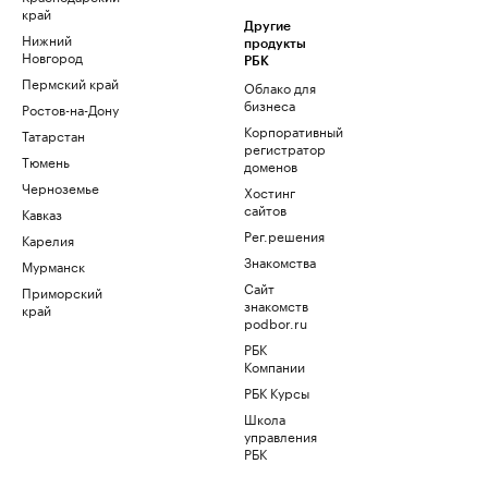
край
Другие
Нижний
продукты
Новгород
РБК
Пермский край
Облако для
бизнеса
Ростов-на-Дону
Корпоративный
Татарстан
регистратор
Тюмень
доменов
Черноземье
Хостинг
сайтов
Кавказ
Рег.решения
Карелия
Знакомства
Мурманск
Сайт
Приморский
знакомств
край
podbor.ru
РБК
Компании
РБК Курсы
Школа
управления
РБК