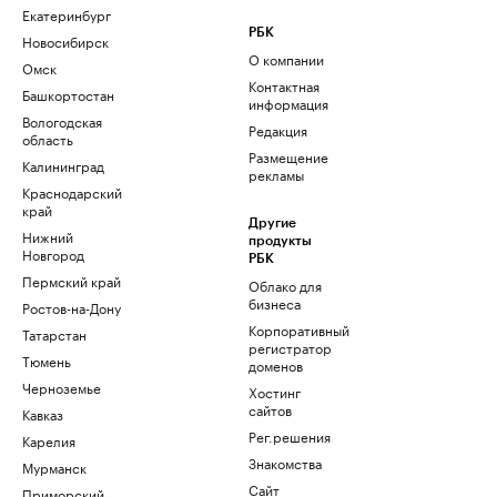
Екатеринбург
РБК
Новосибирск
О компании
Омск
Контактная
Башкортостан
информация
Вологодская
Редакция
область
Размещение
Калининград
рекламы
Краснодарский
край
Другие
Нижний
продукты
Новгород
РБК
Пермский край
Облако для
бизнеса
Ростов-на-Дону
Корпоративный
Татарстан
регистратор
Тюмень
доменов
Черноземье
Хостинг
сайтов
Кавказ
Рег.решения
Карелия
Знакомства
Мурманск
Сайт
Приморский