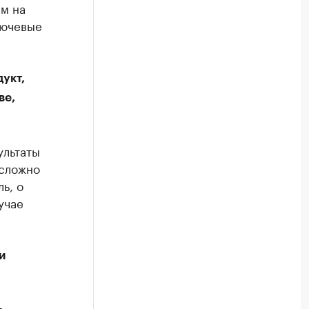
м на
лючевые
дукт,
ве,
ультаты
 сложно
ь, о
учае
и
т