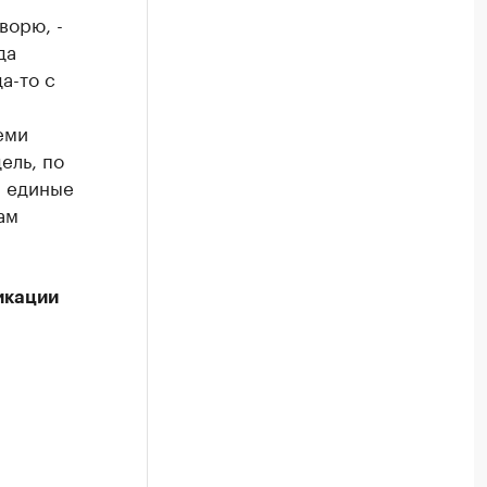
ворю, -
да
а-то с
еми
ель, по
м единые
ам
икации