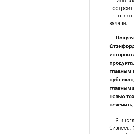
построить
него есть
задачи.
— Популя
Стэнфорд 
интернете
продукта
главным 
публикац
главными 
новые тех
пояснить,
— Я иногд
бизнеса. 