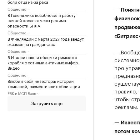
боли отца из-за рака
Общество
— Понятн
В Геленджике возобновили работу
физическо
пляжей после отмены режима
опасности БПЛА
продвижен
Общество
«Битрикс
В Финляндии с марта 2027 года введут
экзамен на гражданство
— Вообще,
Общество
В Италии нашли обломки римского
системное
корабля с сотнями античных амфор.
про управ
Видео
предназна
Общество
Влюби в себя инвестора: истории
существуе
компаний, разместивших облигации
правило, 
РБК и МСП Банк
чтобы стр
Загрузить еще
рекламы.
— Извест
потом ком