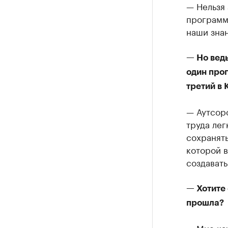
— Нельзя 
программ
наши знан
— Но ведь
один прог
третий в 
— Аутсорс
труда лег
сохранять
которой в
создавать
— Хотите 
прошла?
— Мне каж