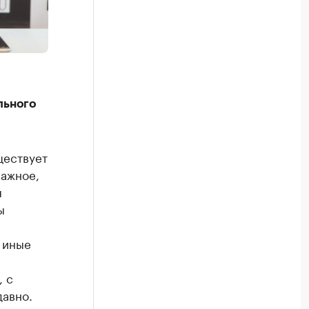
льного
ществует
важное,
я
ы
 иные
, с
давно.