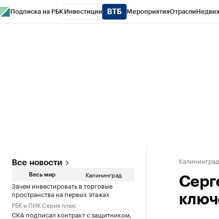
Подписка на РБК
Инвестиции
Мероприятия
Отрасли
Недви
РБК Life
Тренды
Визионеры
Национальные проекты
Город
Стиль
Кр
Спецпроекты СПб
Конференции СПб
Спецпроекты
Проверка конт
Калинингра
Все новости
Калининград
Весь мир
Серг
Зачем инвестировать в торговые
пространства на первых этажах
ключ
РБК и ПИК Серия плюс
СКА подписал контракт с защитником,