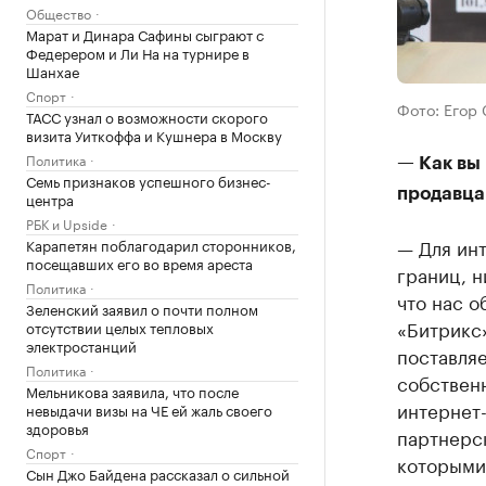
Общество
Марат и Динара Сафины сыграют с
Федерером и Ли На на турнире в
Шанхае
Спорт
Фото: Егор 
ТАСС узнал о возможности скорого
визита Уиткоффа и Кушнера в Москву
Политика
— Как вы
Семь признаков успешного бизнес-
продавца
центра
РБК и Upside
— Для ин
Карапетян поблагодарил сторонников,
посещавших его во время ареста
границ, н
Политика
что нас о
Зеленский заявил о почти полном
«Битрикс»
отсутствии целых тепловых
электростанций
поставляе
Политика
собственн
Мельникова заявила, что после
интернет-
невыдачи визы на ЧЕ ей жаль своего
здоровья
партнерск
Спорт
которыми 
Сын Джо Байдена рассказал о сильной