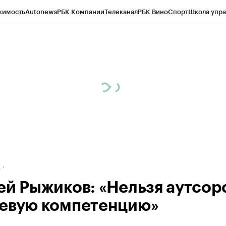
жимость
Autonews
РБК Компании
Телеканал
РБК Вино
Спорт
Школа упра
ипто
РБК Бизнес-среда
Дискуссионный клуб
Исследования
Кредитные 
рагентов
Политика
Экономика
Бизнес
Технологии и медиа
Финансы
Рын
д
ей Рыжиков: «Нельзя аутсор
евую компетенцию»