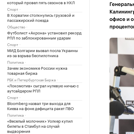
который провел пять сезонов в НХЛ
Генеральн
Спорт
Калинингр
В Хорватии столкнулись грузовой и
пассажирский поезда
офисе и о
Общество
проценто
Футболист «Акрона» установил рекорд
РПЛ по заблокированным ударам
Спорт
МИД Болгарии вызвал посла Украины
из-за взрыва беспилотника
Политика
Зачем экономике России нужна
товарная биржа
РБК и Петербургская Биржа
«Локомотив» сыграл нулевую ничью с
аутсайдером РПЛ
Спорт
Bloomberg назвал три выхода для
Киева на фоне дефицита ракет ПВО
Политика
«Веселый молочник» Уолкер купил
билеты в Стамбул на случай
выдворения