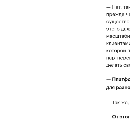
— Нет, та
прежде че
существов
этого даж
масштабир
клиентами
которой 
партнерс
делать св
— Платфо
для разн
— Так же,
— От этог