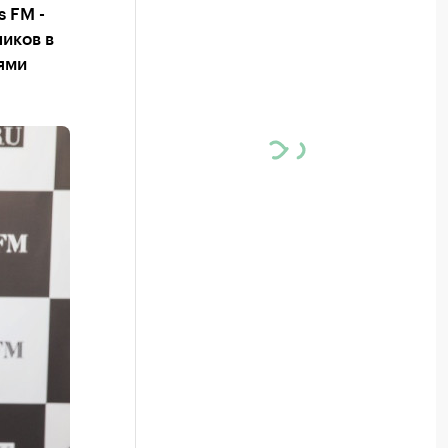
 FM -
иков в
нями