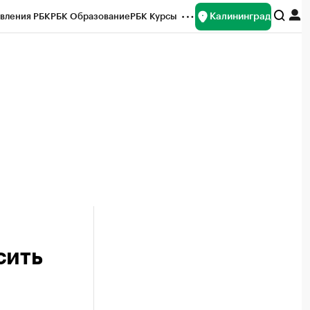
Калининград
вления РБК
РБК Образование
РБК Курсы
рейтинги
Франшизы
Газета
ок наличной валюты
сить