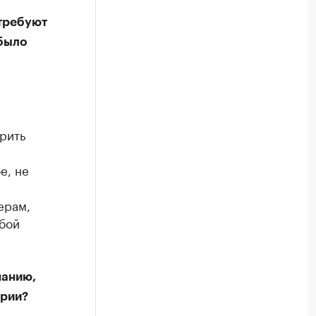
 требуют
 было
рить
е, не
ерам,
обой
панию,
ории?