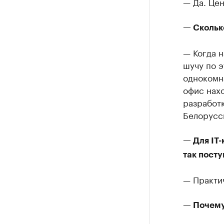
— Да. Цен
— Скольк
— Когда н
шучу по э
однокомн
офис нахо
разработк
Белорусси
— Для IT-
так посту
— Практич
— Почем