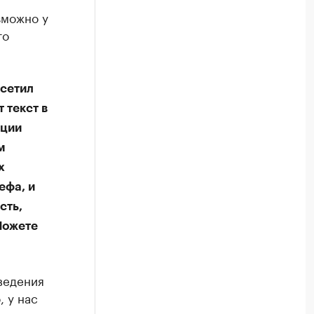
зможно у
то
осетил
 текст в
нции
м
х
ефа, и
сть,
 Можете
 ведения
, у нас