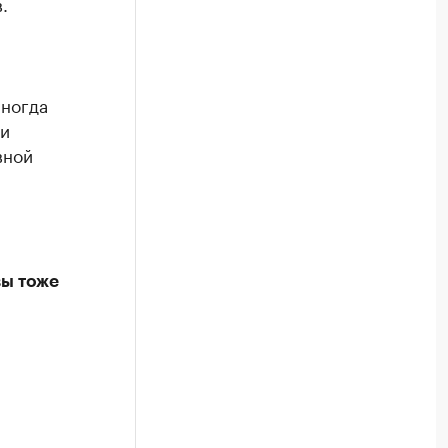
.
иногда
ли
вной
вы тоже