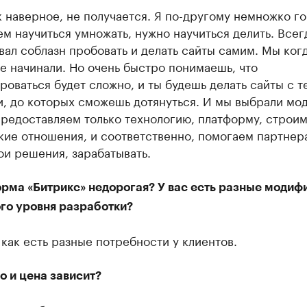
к наверное, не получается. Я по-другому немножко го
м научиться умножать, нужно научиться делить. Всег
ал соблазн пробовать и делать сайты самим. Мы когд
е начинали. Но очень быстро понимаешь, что
оваться будет сложно, и ты будешь делать сайты с т
, до которых сможешь дотянуться. И мы выбрали мод
предоставляем только технологию, платформу, строи
кие отношения, и соответственно, помогаем партнер
ои решения, зарабатывать.
рма «Битрикс» недорогая? У вас есть разные модиф
ого уровня разработки?
 как есть разные потребности у клиентов.
о и цена зависит?