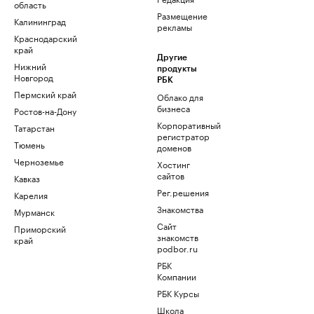
область
Размещение
Калининград
рекламы
Краснодарский
край
Другие
Нижний
продукты
Новгород
РБК
Пермский край
Облако для
бизнеса
Ростов-на-Дону
Корпоративный
Татарстан
регистратор
Тюмень
доменов
Черноземье
Хостинг
сайтов
Кавказ
Рег.решения
Карелия
Знакомства
Мурманск
Сайт
Приморский
знакомств
край
podbor.ru
РБК
Компании
РБК Курсы
Школа