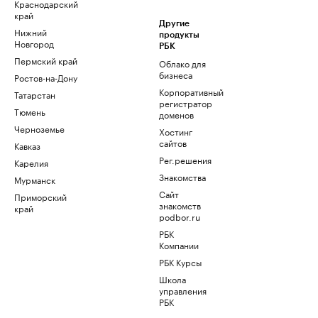
Краснодарский
край
Другие
Нижний
продукты
Новгород
РБК
Пермский край
Облако для
бизнеса
Ростов-на-Дону
Корпоративный
Татарстан
регистратор
Тюмень
доменов
Черноземье
Хостинг
сайтов
Кавказ
Рег.решения
Карелия
Знакомства
Мурманск
Сайт
Приморский
знакомств
край
podbor.ru
РБК
Компании
РБК Курсы
Школа
управления
РБК