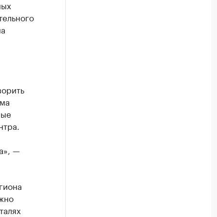
ных
тельного
на
ворить
ема
рые
нтра.
а», —
гиона
жно
талях