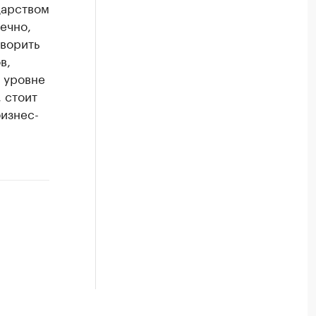
дарством
ечно,
оворить
в,
а уровне
 стоит
бизнес-