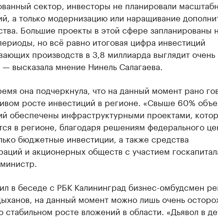
ванный сектор, инвесторы не планировали масштаб
ий, а только модернизацию или наращивание дополни
ства. Большие проекты в этой сфере запланированы 
ериоды, но всё равно итоговая цифра инвестиций
вающих производств в 3,8 миллиарда выглядит очень
 — высказала мнение Нинель Салагаева.
ремя она подчеркнула, что на данный момент рано го
чивом росте инвестиций в регионе. «Свыше 60% объ
ий обеспечены инфраструктурными проектами, кото
тся в регионе, благодаря решениям федерального це
лько бюджетные инвестиции, а также средства
раций и акционерных обществ с участием госкапитал
 министр.
ил в беседе с РБК Калининград бизнес-омбудсмен ре
Дыханов, на данный момент можно лишь очень осторо
о стабильном росте вложений в области. «Дьявол в де