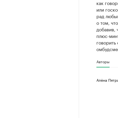
как говор
или госко
рад любым
о том, чт
добавив, 
плюс-мину
говорить 
омбудсме
Авторы
Алёна Пятр