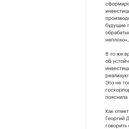
сформиро
инвестиц
производ
будущие п
обрабаты
неплохо»,
В то же в
об устой
инвестиц
реализую
Это не то
госкорпо
пояснила
Как отмет
Георгий 
говорить 