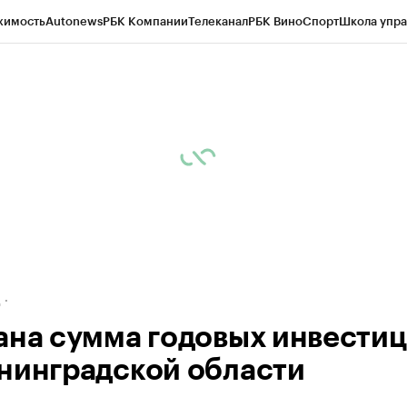
жимость
Autonews
РБК Компании
Телеканал
РБК Вино
Спорт
Школа упра
ипто
РБК Бизнес-среда
Дискуссионный клуб
Исследования
Кредитные 
рагентов
Политика
Экономика
Бизнес
Технологии и медиа
Финансы
Рын
д
ана сумма годовых инвестиц
нинградской области