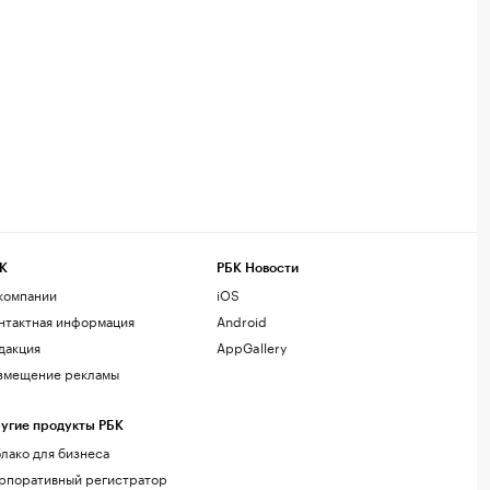
К
РБК Новости
компании
iOS
нтактная информация
Android
дакция
AppGallery
змещение рекламы
угие продукты РБК
лако для бизнеса
рпоративный регистратор