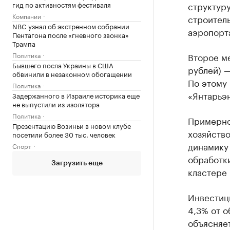
структуру
гид по активностям фестиваля
Компании
строител
NBC узнал об экстренном собрании
аэропорт
Пентагона после «гневного звонка»
Трампа
Второе ме
Политика
Бывшего посла Украины в США
рублей) —
обвинили в незаконном обогащении
По этому 
Политика
«Янтарьэн
Задержанного в Израиле историка еще
не выпустили из изолятора
Политика
Примерно
Презентацию Возиньи в новом клубе
хозяйство
посетили более 30 тыс. человек
динамику 
Спорт
обработк
Загрузить еще
кластере
Инвестиц
4,3% от о
объясняет