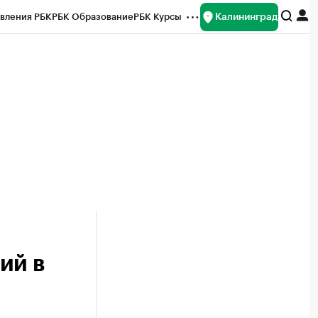
Калининград
вления РБК
РБК Образование
РБК Курсы
рейтинги
Франшизы
Газета
ок наличной валюты
ий в