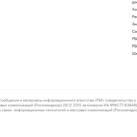
до
Хо
Ре
Зн
Са
РБ
РБ
Шк
ения и материалы информационного агентства «РБК» (свидетельство о 
овых коммуникаций (Роскомнадзор) 09.12.2015 за номером ИА №ФС77-63848) 
 связи, информационных технологий и массовых коммуникаций (Роскомнадз