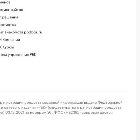
менов
стинг сайтов
г.решения
акомства
йт знакомств podbor.ru
К Компании
К Курсы
ола управления РБК
регистрации средства массовой информации выдано Федеральной
и сетевого издания «РБК» (свидетельство о регистрации средства
ор) 03.12.2021 за номером ЭЛ №ФС77-82385) сопровождаются