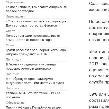
Образование
Салагаев
Какие дивиденды выплатит «Яндекс» за
заседани
первое полугодие
Инвестиции
По её сло
«Спартак» купил косовского форварда
Даку вопреки протестам фанатов
достигнув
Спорт
сохранила
Почему трагедии не останавливают
назад пос
альпинистов от похода в горы
Стиль
Трамп рассказал спонсорам, кого надо
«Рост инв
избрать президентом США
падения. 
Политика
2017 года
В Германии задержали украинца,
подозреваемого в шпионаже
оценивает
Политика
по сравн
Минобрнауки проанализирует
служба пр
ситуацию с платными местами в вузах
Политика
Степень MBA: что это такое и как ее
39% или 3
получить
составили
Образование
раза прев
Пикник Афиши в Петербурге: вышел