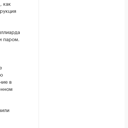
, как
трукция
иллиарда
и паром.
е
ую
ние в
енном
вили