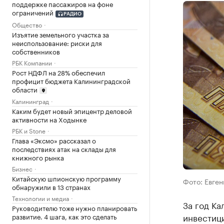
поддержке пассажиров на фоне
ограничений
РАДИО
Общество
Изъятие земельного участка за
неиспользование: риски для
собственников
РБК Компании
Рост НДФЛ на 28% обеспечил
профицит бюджета Калининградской
области
Калининград
Каким будет новый эпицентр деловой
активности на Ходынке
РБК и Stone
Глава «Эксмо» рассказал о
последствиях атак на склады для
книжного рынка
Бизнес
Китайскую шпионскую программу
Фото: Евген
обнаружили в 13 странах
Технологии и медиа
За год Ка
Руководителю тоже нужно планировать
инвестиц
развитие. 4 шага, как это сделать