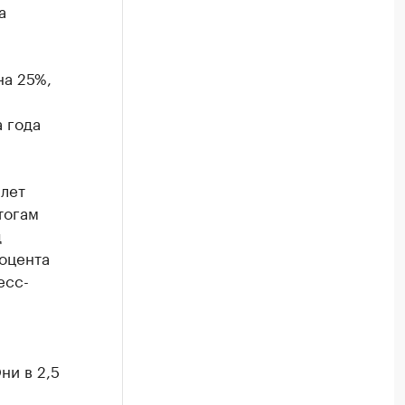
а
на 25%,
 года
 лет
тогам
д
роцента
есс-
а
ни в 2,5