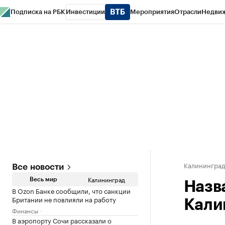
Подписка на РБК
Инвестиции
Мероприятия
Отрасли
Недви
РБК Life
Тренды
Визионеры
Национальные проекты
Город
Стиль
Кр
Спецпроекты СПб
Конференции СПб
Спецпроекты
Проверка конт
Калинингра
Все новости
Калининград
Весь мир
Назв
В Ozon Банке сообщили, что санкции
Британии не повлияли на работу
Кали
Финансы
В аэропорту Сочи рассказали о