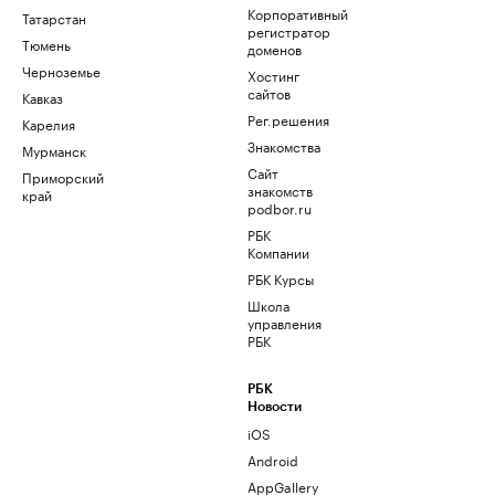
Корпоративный
Татарстан
регистратор
Тюмень
доменов
Черноземье
Хостинг
сайтов
Кавказ
Рег.решения
Карелия
Знакомства
Мурманск
Сайт
Приморский
знакомств
край
podbor.ru
РБК
Компании
РБК Курсы
Школа
управления
РБК
РБК
Новости
iOS
Android
AppGallery