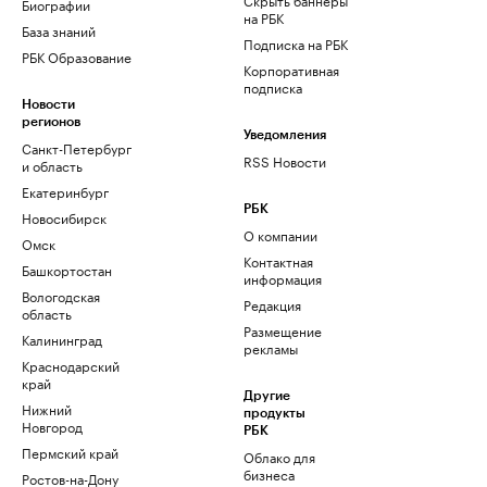
Биографии
на РБК
База знаний
Подписка на РБК
РБК Образование
Корпоративная
подписка
Новости
регионов
Уведомления
Санкт-Петербург
RSS Новости
и область
Екатеринбург
РБК
Новосибирск
О компании
Омск
Контактная
Башкортостан
информация
Вологодская
Редакция
область
Размещение
Калининград
рекламы
Краснодарский
край
Другие
Нижний
продукты
Новгород
РБК
Пермский край
Облако для
бизнеса
Ростов-на-Дону