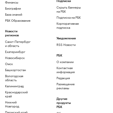
Финансы
Подписки
Скрыть баннеры
Биографии
на РБК
База знаний
Подписка на РБК
РБК Образование
Корпоративная
подписка
Новости
регионов
Уведомления
Санкт-Петербург
RSS Новости
и область
Екатеринбург
РБК
Новосибирск
О компании
Омск
Контактная
Башкортостан
информация
Вологодская
Редакция
область
Размещение
Калининград
рекламы
Краснодарский
край
Другие
Нижний
продукты
Новгород
РБК
Пермский край
Облако для