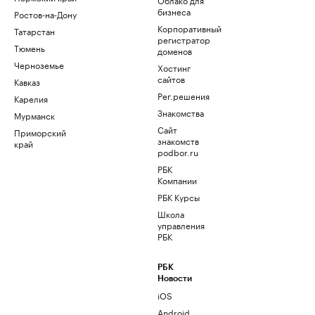
бизнеса
Ростов-на-Дону
Корпоративный
Татарстан
регистратор
Тюмень
доменов
Черноземье
Хостинг
сайтов
Кавказ
Рег.решения
Карелия
Знакомства
Мурманск
Сайт
Приморский
знакомств
край
podbor.ru
РБК
Компании
РБК Курсы
Школа
управления
РБК
РБК
Новости
iOS
Android