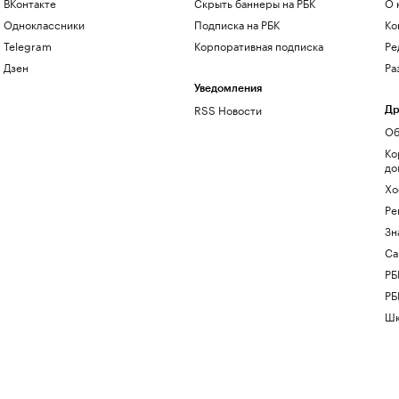
ВКонтакте
Скрыть баннеры на РБК
О 
Одноклассники
Подписка на РБК
Ко
Telegram
Корпоративная подписка
Ре
Дзен
Ра
Уведомления
RSS Новости
Др
Об
Ко
до
Хо
Ре
Зн
Са
РБ
РБ
Шк