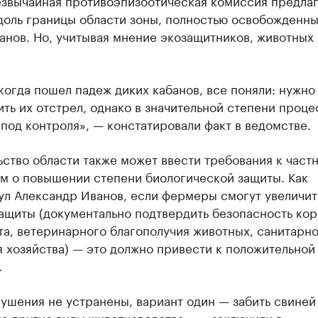
езвычайная противоэпизоотическая комиссия предлаг
доль границы области зоны, полностью освобожденны
анов. Но, учитывая мнение экозащитников, животных
когда пошел падеж диких кабанов, все поняли: нужно
ть их отстрел, однако в значительной степени проце
под контроля», — констатировали факт в ведомстве.
ство области также может ввести требования к част
ам о повышении степени биологической защиты. Как
ул Александр Иванов, если фермеры смогут увеличит
ащиты (документально подтвердить безопасность кор
а, ветеринарного благополучия животных, санитарн
 хозяйства) — это должно привести к положительной
.
ушения не устранены, вариант один — забить свиней
а другие виды животноводства», — заключили в