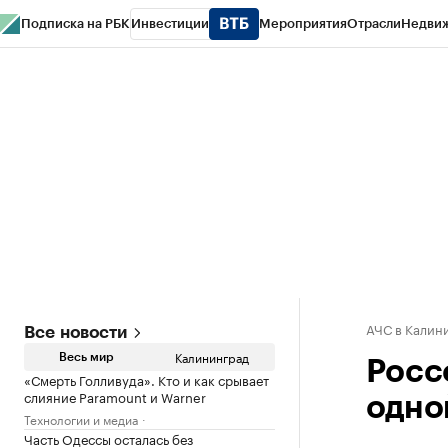
Подписка на РБК
Инвестиции
Мероприятия
Отрасли
Недви
РБК Life
Тренды
Визионеры
Национальные проекты
Город
Стиль
Кр
Спецпроекты СПб
Конференции СПб
Спецпроекты
Проверка конт
АЧС в Калин
Все новости
Калининград
Весь мир
Росс
«Смерть Голливуда». Кто и как срывает
слияние Paramount и Warner
одно
Технологии и медиа
Часть Одессы осталась без