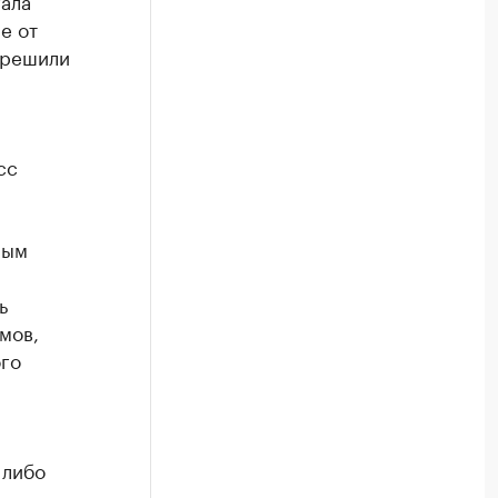
ала
е от
 решили
сс
ным
ь
мов,
ого
 либо