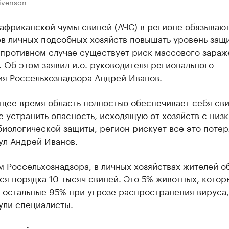
tivenson
африканской чумы свиней (АЧС) в регионе обязываю
в личных подсобных хозяйств повышать уровень защ
 противном случае существует риск массового зараж
 Об этом заявил и.о. руководителя регионального
ия Россельхознадзора Андрей Иванов.
щее время область полностью обеспечивает себя св
е устранить опасность, исходящую от хозяйств с низ
иологической защиты, регион рискует все это потер
ул Андрей Иванов.
 Россельхознадзора, в личных хозяйствах жителей о
я порядка 10 тысяч свиней. Это 5% животных, котор
 остальные 95% при угрозе распространения вируса,
ули специалисты.