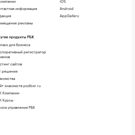
компании
iOS
нтактная информация
Android
дакция
AppGallery
змещение рекламы
угие продукты РБК
лако для бизнеса
рпоративный регистратор
менов
стинг сайтов
г.решения
акомства
йт знакомств podbor.ru
К Компании
К Курсы
ола управления РБК