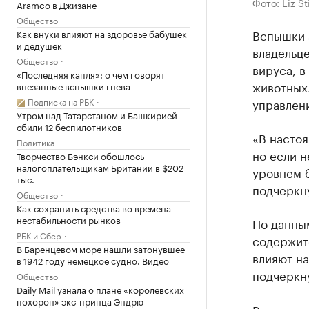
Фото: Liz S
Aramco в Джизане
Общество
Вспышки 
Как внуки влияют на здоровье бабушек
и дедушек
владельце
Общество
вируса, в
«Последняя капля»: о чем говорят
животных.
внезапные вспышки гнева
Подписка на РБК
управлен
Утром над Татарстаном и Башкирией
сбили 12 беспилотников
«В настоя
Политика
но если н
Творчество Бэнкси обошлось
налогоплательщикам Британии в $202
уровнем б
тыс.
подчеркн
Общество
Как сохранить средства во времена
нестабильности рынков
По данным
РБК и Сбер
содержитс
В Баренцевом море нашли затонувшее
влияют на
в 1942 году немецкое судно. Видео
подчеркн
Общество
Daily Mail узнала о плане «королевских
похорон» экс-принца Эндрю