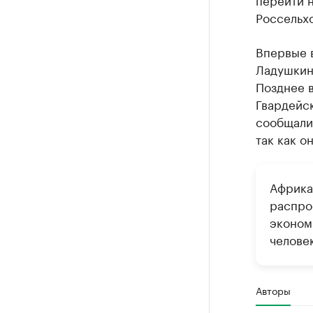
Россельх
Впервые 
Ладушкин
Позднее 
Гвардейс
сообщали
так как о
Африка
распро
эконом
человек
Авторы