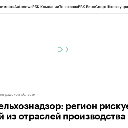
жимость
Autonews
РБК Компании
Телеканал
РБК Вино
Спорт
Школа упра
ипто
РБК Бизнес-среда
Дискуссионный клуб
Исследования
Кредитные 
рагентов
Политика
Экономика
Бизнес
Технологии и медиа
Финансы
Рын
инградской области
ельхознадзор: регион риску
й из отраслей производства