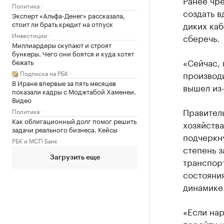
Ранее чр
Политика
создать в
Эксперт «Альфа-Денег» рассказала,
стоит ли брать кредит на отпуск
диких каб
Инвестиции
сберечь.
Миллиардеры скупают и строят
бункеры. Чего они боятся и куда хотят
«Сейчас, 
бежать
Подписка на РБК
производи
В Иране впервые за пять месяцев
вышел из-
показали кадры с Моджтабой Хаменеи.
Видео
Правитель
Политика
Как облигационный долг помог решить
хозяйств
задачи реального бизнеса. Кейсы
подчеркн
РБК и МСП Банк
степень з
Загрузить еще
транспорт
состояния
динамике
«Если нар
перейти н