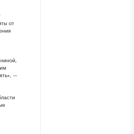
т
иты от
ения
ининой,
ким
ять», —
бласти
ые