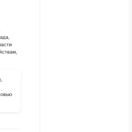
.
ада,
ласти
йствам,
,
ровью