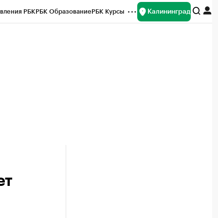
Калининград
вления РБК
РБК Образование
РБК Курсы
рейтинги
Франшизы
Газета
ок наличной валюты
ет