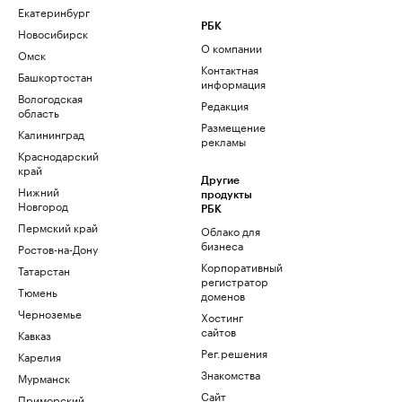
Екатеринбург
РБК
Новосибирск
О компании
Омск
Контактная
Башкортостан
информация
Вологодская
Редакция
область
Размещение
Калининград
рекламы
Краснодарский
край
Другие
Нижний
продукты
Новгород
РБК
Пермский край
Облако для
бизнеса
Ростов-на-Дону
Корпоративный
Татарстан
регистратор
Тюмень
доменов
Черноземье
Хостинг
сайтов
Кавказ
Рег.решения
Карелия
Знакомства
Мурманск
Сайт
Приморский