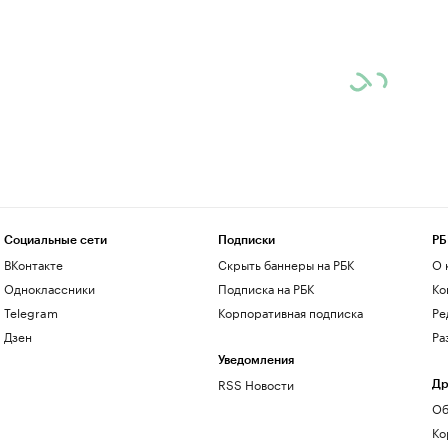
Социальные сети
Подписки
РБ
ВКонтакте
Скрыть баннеры на РБК
О 
Одноклассники
Подписка на РБК
Ко
Telegram
Корпоративная подписка
Ре
Дзен
Ра
Уведомления
RSS Новости
Др
Об
Ко
до