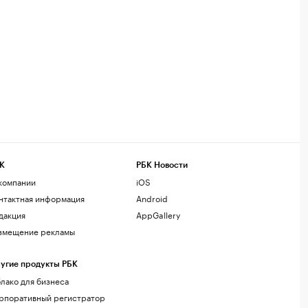
К
РБК Новости
компании
iOS
нтактная информация
Android
дакция
AppGallery
змещение рекламы
угие продукты РБК
лако для бизнеса
рпоративный регистратор
менов