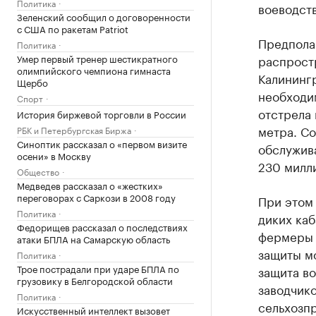
Политика
воеводств
Зеленский сообщил о договоренности
с США по ракетам Patriot
Предполаг
Политика
Умер первый тренер шестикратного
распрост
олимпийского чемпиона гимнаста
Калинингр
Щербо
необходи
Спорт
отстрела 
История биржевой торговли в России
метра. Со
РБК и Петербургская Биржа
Синоптик рассказал о «первом визите
обслужив
осени» в Москву
230 милли
Общество
Медведев рассказал о «жестких»
переговорах с Саркози в 2008 году
При этом 
Политика
диких каб
Федорищев рассказал о последствиях
фермеры 
атаки БПЛА на Самарскую область
защиты мо
Политика
Трое пострадали при ударе БПЛА по
защита во
грузовику в Белгородской области
заводчико
Политика
сельхозп
Искусственный интеллект вызовет