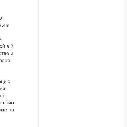
от
ны в
м
ой в 2
ство и
олее
ацию
мя
мер
на био-
мые на