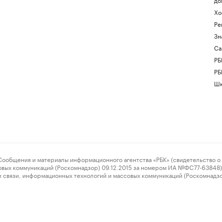
Хо
Ре
Зн
Са
РБ
РБ
Шк
ения и материалы информационного агентства «РБК» (свидетельство о 
овых коммуникаций (Роскомнадзор) 09.12.2015 за номером ИА №ФС77-63848) 
 связи, информационных технологий и массовых коммуникаций (Роскомнадз