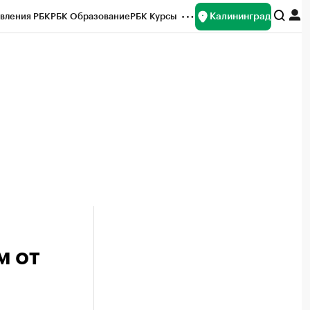
Калининград
вления РБК
РБК Образование
РБК Курсы
рейтинги
Франшизы
Газета
ок наличной валюты
м от