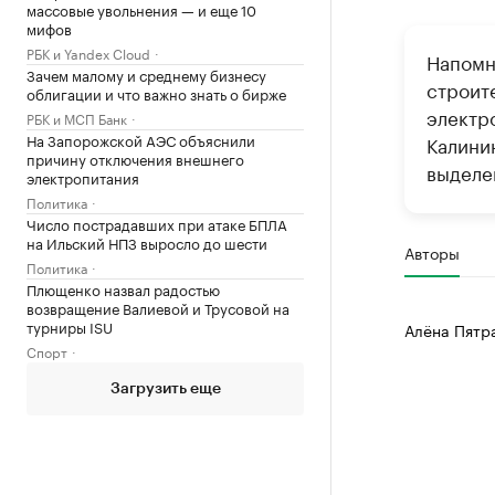
массовые увольнения — и еще 10
мифов
РБК и Yandex Cloud
Напомн
Зачем малому и среднему бизнесу
строит
облигации и что важно знать о бирже
электр
РБК и МСП Банк
На Запорожской АЭС объяснили
Калини
причину отключения внешнего
выделе
электропитания
Политика
Число пострадавших при атаке БПЛА
на Ильский НПЗ выросло до шести
Авторы
Политика
Плющенко назвал радостью
возвращение Валиевой и Трусовой на
турниры ISU
Алёна Пятр
Спорт
Загрузить еще