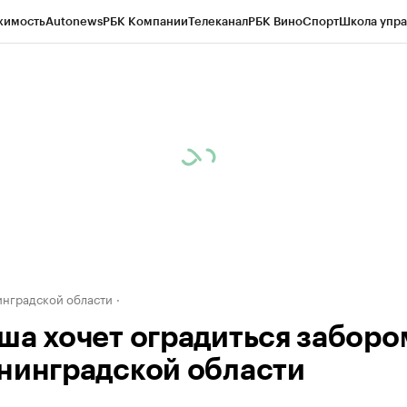
жимость
Autonews
РБК Компании
Телеканал
РБК Вино
Спорт
Школа упра
ипто
РБК Бизнес-среда
Дискуссионный клуб
Исследования
Кредитные 
рагентов
Политика
Экономика
Бизнес
Технологии и медиа
Финансы
Рын
инградской области
ша хочет оградиться заборо
нинградской области