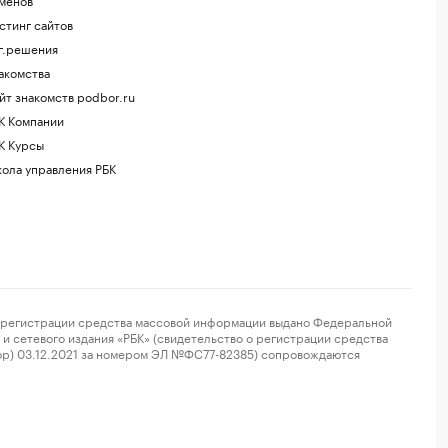
стинг сайтов
г.решения
акомства
йт знакомств podbor.ru
К Компании
К Курсы
ола управления РБК
регистрации средства массовой информации выдано Федеральной
и сетевого издания «РБК» (свидетельство о регистрации средства
ор) 03.12.2021 за номером ЭЛ №ФС77-82385) сопровождаются