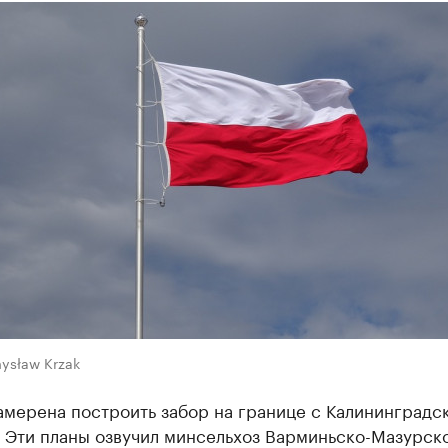
ysław Krzak
амерена построить забор на границе с Калининградс
. Эти планы озвучил минсельхоз Варминьско-Мазурск