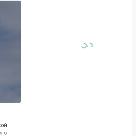
кой
ого