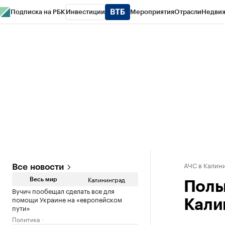
Подписка на РБК
Инвестиции
Мероприятия
Отрасли
Недви
РБК Life
Тренды
Визионеры
Национальные проекты
Город
Стиль
Кр
Спецпроекты СПб
Конференции СПб
Спецпроекты
Проверка конт
АЧС в Калин
Все новости
Калининград
Весь мир
Поль
Вучич пообещал сделать все для
помощи Украине на «европейском
Кали
пути»
Политика