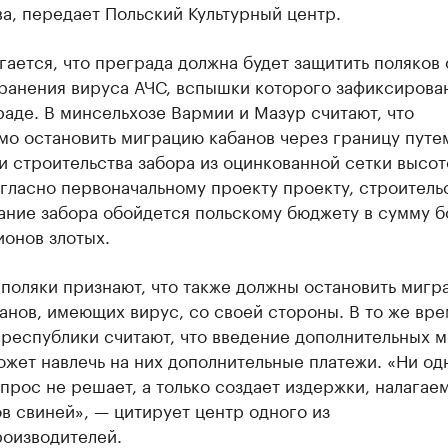
а, передает Польский Культурный центр.
ается, что преграда должна будет защитить поляков 
ранения вируса АЧС, вспышки которого зафиксирова
аде. В минсельхозе Вармии и Мазур считают, что
мо остановить миграцию кабанов через границу путе
и строительства забора из оцинкованной сетки высот
гласно первоначальному проекту проекту, строитель
ание забора обойдется польскому бюджету в сумму б
онов злотых.
поляки признают, что также должны остановить мигр
анов, имеющих вирус, со своей стороны. В то же вре
республики считают, что введение дополнительных 
жет навлечь на них дополнительные платежи. «Ни од
прос не решает, а только создает издержки, налагае
в свиней», — цитирует центр одного из
роизводителей.