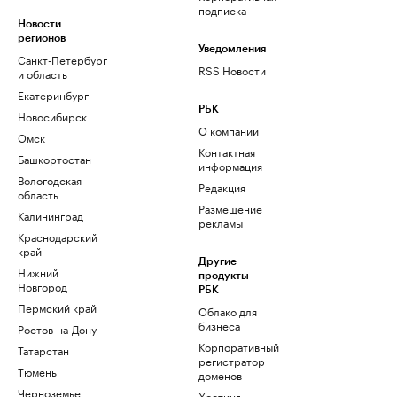
подписка
Новости
регионов
Уведомления
Санкт-Петербург
RSS Новости
и область
Екатеринбург
РБК
Новосибирск
О компании
Омск
Контактная
Башкортостан
информация
Вологодская
Редакция
область
Размещение
Калининград
рекламы
Краснодарский
край
Другие
Нижний
продукты
Новгород
РБК
Пермский край
Облако для
бизнеса
Ростов-на-Дону
Корпоративный
Татарстан
регистратор
Тюмень
доменов
Черноземье
Хостинг