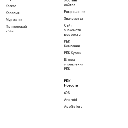
сайтов
Кавказ
Рег.решения
Карелия
Знакомства
Мурманск
Сайт
Приморский
знакомств
край
podbor.ru
РБК
Компании
РБК Курсы
Школа
управления
РБК
РБК
Новости
iOS
Android
AppGallery