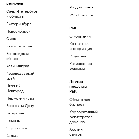
регионов
Уведомления
Санкт-Петербург
RSS Новости
и область
Екатеринбург
РБК
Новосибирск
О компании
Омск
Контактная
Башкортостан
информация
Вологодская
Редакция
область
Размещение
Калининград
рекламы
Краснодарский
край
Другие
Нижний
продукты
Новгород
РБК
Пермский край
Облако для
бизнеса
Ростов-на-Дону
Корпоративный
Татарстан
регистратор
Тюмень
доменов
Черноземье
Хостинг
сайтов
Кавказ