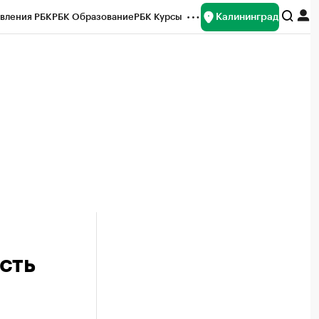
Калининград
вления РБК
РБК Образование
РБК Курсы
рейтинги
Франшизы
Газета
ок наличной валюты
сть