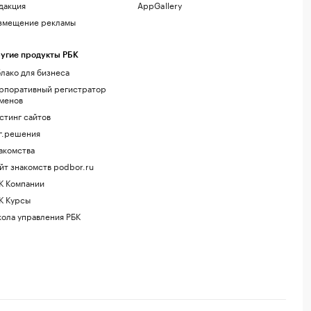
дакция
AppGallery
змещение рекламы
угие продукты РБК
лако для бизнеса
рпоративный регистратор
менов
стинг сайтов
г.решения
акомства
йт знакомств podbor.ru
К Компании
К Курсы
ола управления РБК