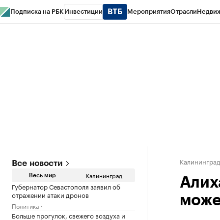
Подписка на РБК
Инвестиции
Мероприятия
Отрасли
Недви
РБК Life
Тренды
Визионеры
Национальные проекты
Город
Стиль
Кр
Спецпроекты СПб
Конференции СПб
Спецпроекты
Проверка конт
Калинингра
Все новости
Калининград
Весь мир
Алих
Губернатор Севастополя заявил об
отражении атаки дронов
може
Политика
Больше прогулок, свежего воздуха и