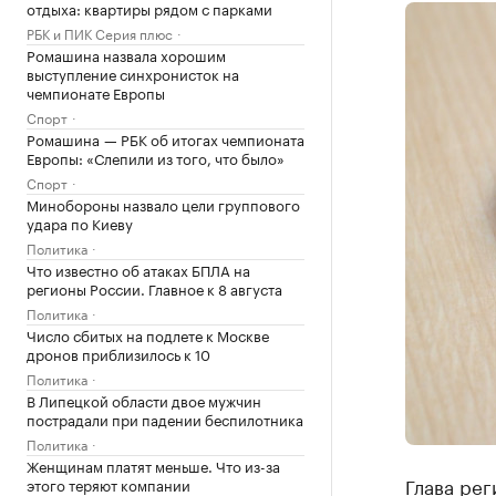
отдыха: квартиры рядом с парками
РБК и ПИК Серия плюс
Ромашина назвала хорошим
выступление синхронисток на
чемпионате Европы
Спорт
Ромашина — РБК об итогах чемпионата
Европы: «Слепили из того, что было»
Спорт
Минобороны назвало цели группового
удара по Киеву
Политика
Что известно об атаках БПЛА на
регионы России. Главное к 8 августа
Политика
Число сбитых на подлете к Москве
дронов приблизилось к 10
Политика
В Липецкой области двое мужчин
пострадали при падении беспилотника
Политика
Женщинам платят меньше. Что из-за
Глава рег
этого теряют компании