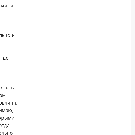
ми, и
льно и
игде
етать
ем
овли на
имаю,
торыми
огда
ельно