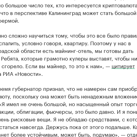
о большое число тех, кто интересуется криптовалюта
что в перспективе Калининград может стать большой
фермой.
но сложно научиться тому, чтобы это все было прави
спалить, условно говоря, квартиру. Поэтому у нас в
адской области есть майнинг-отель, мы готовы дать
 Ребята, которые грамотно кулеры выставят, чтобы н
 сгорело. Если вы майнер, то это к нам», —
цитирует
а РИА «Новости».
ремя губернатор признал, что не намерен сам приобр
люту, поскольку она может быть ненадежным вложени
«Я имел не очень большой, но насыщенный опыт торг
кции, облигации, фьючерсы, это было давно. И я пон
чень рисковые вещи. Я не обладаю средствами, с ко
статься навсегда. Держусь пока от этого подальше. К
нет более устойчивым, может быть, подумаю», — отд