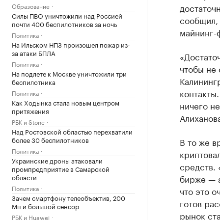
Образование
достаточн
Силы ПВО уничтожили над Россией
сообщил, 
почти 400 беспилотников за ночь
майнинг-
Политика
На Ильском НПЗ произошел пожар из-
за атаки БПЛА
«Достаточ
Политика
чтобы не 
На подлете к Москве уничтожили три
Калинингр
беспилотника
контакты.
Политика
Как Ходынка стала новым центром
ничего не
притяжения
Алиханов
РБК и Stone
Над Ростовской областью перехватили
более 30 беспилотников
В то же в
Политика
криптова
Украинские дроны атаковали
средств. 
промпредприятие в Самарской
области
бирже — а
Политика
что это о
Зачем смартфону телеобъектив, 200
готов рас
Мп и большой сенсор
рынок ста
РБК и Huawei