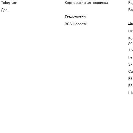
Telegram
Корпоративная подписка
Ре
Дзен
Ра
Уведомления
RSS Новости
Др
Об
Ко
до
Хо
Ре
Зн
Са
РБ
РБ
Шк