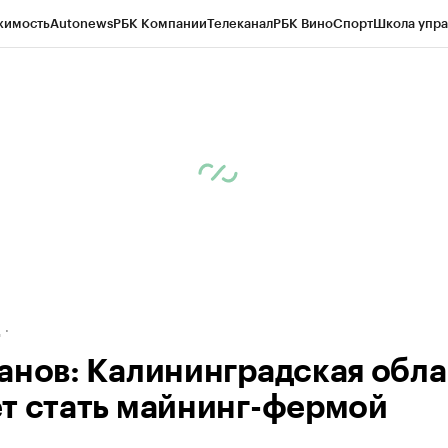
жимость
Autonews
РБК Компании
Телеканал
РБК Вино
Спорт
Школа упра
ипто
РБК Бизнес-среда
Дискуссионный клуб
Исследования
Кредитные 
рагентов
Политика
Экономика
Бизнес
Технологии и медиа
Финансы
Рын
д
анов: Калининградская обла
т стать майнинг-фермой