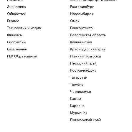
Футболисты «Сочи» из-за закрытия
Экономика
Екатеринбург
аэропорта не смогли вылететь на матч
Общество
Новосибирск
Спорт
Бизнес
Омск
Винисиус продлил контракт с «Реалом»
на фоне слухов об уходе в «Арсенал»
Технологии и медиа
Башкортостан
Спорт
Финансы
Вологодская область
Российский прыгун в воду взял второе
Биографии
Калининград
золото на чемпионате Европы
База знаний
Краснодарский край
Спорт
РБК Образование
Нижний Новгород
«Аэрофлот» предупредил об
изменении расписания в Сочи и
Пермский край
Геленджике
Ростов-на-Дону
Политика
Татарстан
Тюмень
Загрузить еще
Черноземье
Кавказ
Карелия
Мурманск
Приморский край