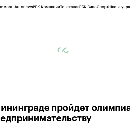
жимость
Autonews
РБК Компании
Телеканал
РБК Вино
Спорт
Школа упра
ипто
РБК Бизнес-среда
Дискуссионный клуб
Исследования
Кредитные 
рагентов
Политика
Экономика
Бизнес
Технологии и медиа
Финансы
Рын
д
лининграде пройдет олимпи
редпринимательству