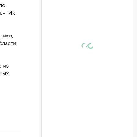
по
ь». Их
тике,
бласти
 из
ьных