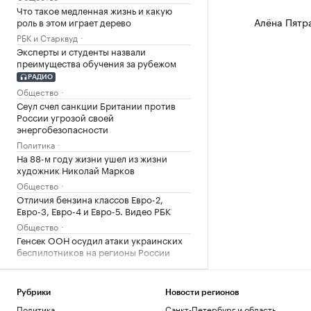
Что такое медленная жизнь и какую
Алёна Пятр
роль в этом играет дерево
РБК и Старквуд
Эксперты и студенты назвали
преимущества обучения за рубежом
РАДИО
Общество
Сеул счел санкции Британии против
России угрозой своей
энергобезопасности
Политика
На 88-м году жизни ушел из жизни
художник Николай Марков
Общество
Отличия бензина классов Евро-2,
Евро-3, Евро-4 и Евро-5. Видео РБК
Общество
Генсек ООН осудил атаки украинских
беспилотников на регионы России
Политика
Будущее Ходынского поля: от пашни и
аэродрома до города в городе
Рубрики
Новости регионов
РБК и Stone
Политика
Санкт-Петербург и область