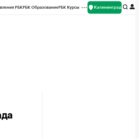
Калининград
вления РБК
РБК Образование
РБК Курсы
рейтинги
Франшизы
Газета
ок наличной валюты
ада