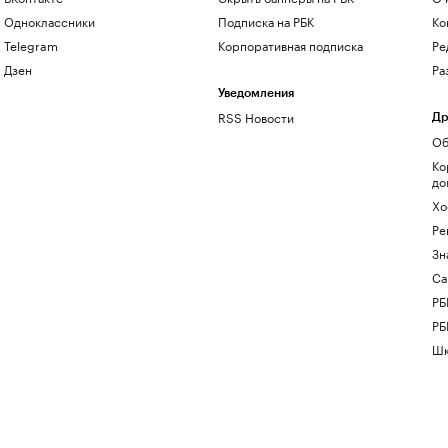
Одноклассники
Подписка на РБК
Ко
Telegram
Корпоративная подписка
Ре
Дзен
Ра
Уведомления
RSS Новости
Др
Об
Ко
до
Хо
Ре
Зн
Са
РБ
РБ
Шк