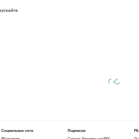
аускайте
Социальные сети
Подписки
РБ
ВКонтакте
Скрыть баннеры на РБК
О 