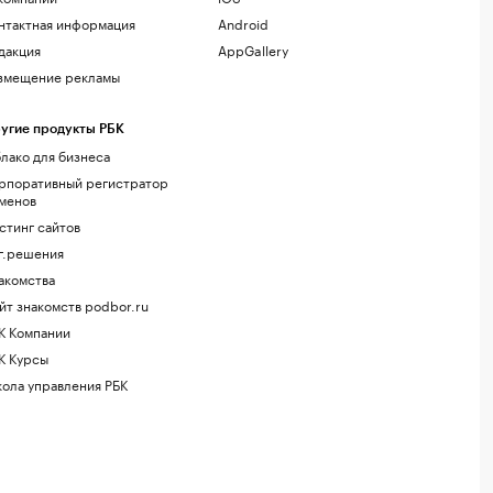
нтактная информация
Android
дакция
AppGallery
змещение рекламы
угие продукты РБК
лако для бизнеса
рпоративный регистратор
менов
стинг сайтов
г.решения
акомства
йт знакомств podbor.ru
К Компании
К Курсы
ола управления РБК