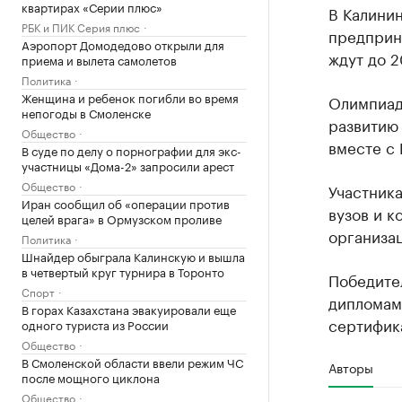
квартирах «Серии плюс»
В Калинин
РБК и ПИК Серия плюс
предприн
Аэропорт Домодедово открыли для
ждут до 2
приема и вылета самолетов
Политика
Женщина и ребенок погибли во время
Олимпиад
непогоды в Смоленске
развитию
Общество
вместе с 
В суде по делу о порнографии для экс-
участницы «Дома-2» запросили арест
Общество
Участник
Иран сообщил об «операции против
вузов и к
целей врага» в Ормузском проливе
организац
Политика
Шнайдер обыграла Калинскую и вышла
в четвертый круг турнира в Торонто
Победите
Спорт
дипломам
В горах Казахстана эвакуировали еще
сертифик
одного туриста из России
Общество
В Смоленской области ввели режим ЧС
Авторы
после мощного циклона
Общество