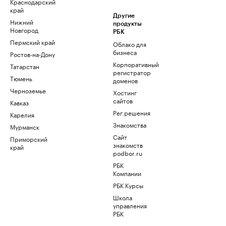
Краснодарский
край
Другие
Нижний
продукты
Новгород
РБК
Пермский край
Облако для
бизнеса
Ростов-на-Дону
Корпоративный
Татарстан
регистратор
Тюмень
доменов
Черноземье
Хостинг
сайтов
Кавказ
Рег.решения
Карелия
Знакомства
Мурманск
Сайт
Приморский
знакомств
край
podbor.ru
РБК
Компании
РБК Курсы
Школа
управления
РБК