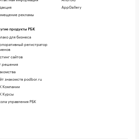
дакция
AppGallery
змещение рекламы
угие продукты РБК
лако для бизнеса
рпоративный регистратор
менов
стинг сайтов
г.решения
акомства
йт знакомств podbor.ru
К Компании
К Курсы
ола управления РБК