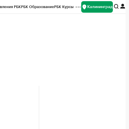
Калининград
вления РБК
РБК Образование
РБК Курсы
рейтинги
Франшизы
Газета
ок наличной валюты