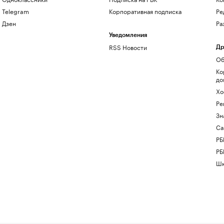
Telegram
Корпоративная подписка
Ре
Дзен
Ра
Уведомления
RSS Новости
Др
Об
Ко
до
Хо
Ре
Зн
Са
РБ
РБ
Шк