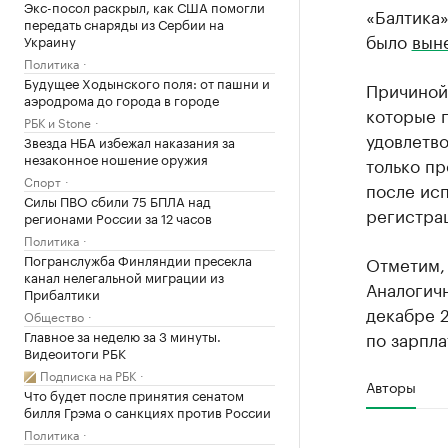
Экс-посол раскрыл, как США помогли
«Балтика
передать снаряды из Сербии на
было
вын
Украину
Политика
Будущее Ходынского поля: от пашни и
Причиной
аэродрома до города в городе
которые п
РБК и Stone
удовлетво
Звезда НБА избежал наказания за
незаконное ношение оружия
только пр
Спорт
после исп
Силы ПВО сбили 75 БПЛА над
регистрац
регионами России за 12 часов
Политика
Погранслужба Финляндии пресекла
Отметим, 
канал нелегальной миграции из
Аналогичн
Прибалтики
декабре 2
Общество
Главное за неделю за 3 минуты.
по зарпл
Видеоитоги РБК
Подписка на РБК
Авторы
Что будет после принятия сенатом
билля Грэма о санкциях против России
Политика