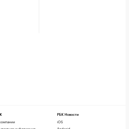
К
РБК Новости
компании
iOS
нтактная информация
Android