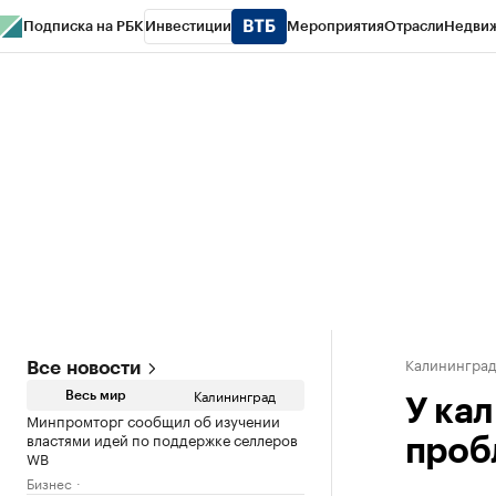
Подписка на РБК
Инвестиции
Мероприятия
Отрасли
Недви
РБК Life
Тренды
Визионеры
Национальные проекты
Город
Стиль
Кр
Спецпроекты СПб
Конференции СПб
Спецпроекты
Проверка конт
Калинингра
Все новости
Калининград
Весь мир
У ка
Минпромторг сообщил об изучении
властями идей по поддержке селлеров
проб
WB
Бизнес