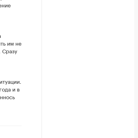
ение
,
а
ть им не
. Сразу
итуации.
года и в
еннось