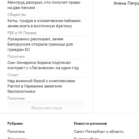
Минтруд раскрыл, кто получит право
Алёна Пятр
на две пенсии
Общество
Киты, тундра и космические пейзажи:
зачем ехать в восточную Арктику
РБК и УК Первая
Лукашенко рассказал, зачем
Белоруссия открыла границы для
граждан ЕС
Политика
Сын Зинедина Зидана подписал
контракт с «Леганесом» на один год
Спорт
Над военной базой с комплексами
Patriot в Германии заметили
беспилотники
Политика
Загрузить еще
Рубрики
Новости регионов
Политика
Санкт-Петербург и область
Экономика
Екатеринбург