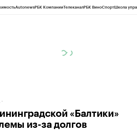
жимость
Autonews
РБК Компании
Телеканал
РБК Вино
Спорт
Школа упра
ипто
РБК Бизнес-среда
Дискуссионный клуб
Исследования
Кредитные 
рагентов
Политика
Экономика
Бизнес
Технологии и медиа
Финансы
Рын
д
лининградской «Балтики»
лемы из-за долгов