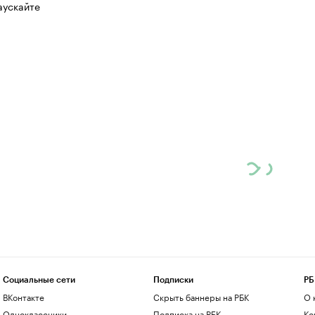
аускайте
Социальные сети
Подписки
РБ
ВКонтакте
Скрыть баннеры на РБК
О 
Одноклассники
Подписка на РБК
Ко