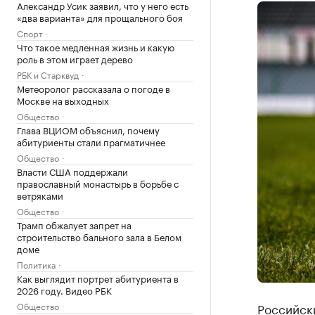
Александр Усик заявил, что у него есть
«два варианта» для прощального боя
Спорт
Что такое медленная жизнь и какую
роль в этом играет дерево
РБК и Старквуд
Метеоролог рассказала о погоде в
Москве на выходных
Общество
Глава ВЦИОМ объяснил, почему
абитуриенты стали прагматичнее
Общество
Власти США поддержали
православный монастырь в борьбе с
ветряками
Общество
Трамп обжалует запрет на
строительство бального зала в Белом
доме
Политика
Как выглядит портрет абитуриента в
2026 году. Видео РБК
Общество
Российск