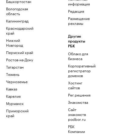
Башкортостан
информация
Вологодская
Редакция
область
Размещение
Калининград
рекламы
Краснодарский
край
Другие
Нижний
продукты
Новгород
РБК
Пермский край
Облако для
бизнеса
Ростов-на-Дону
Корпоративный
Татарстан
регистратор
Тюмень
доменов
Черноземье
Хостинг
сайтов
Кавказ
Рег.решения
Карелия
Знакомства
Мурманск
Сайт
Приморский
знакомств
край
podbor.ru
РБК
Компании