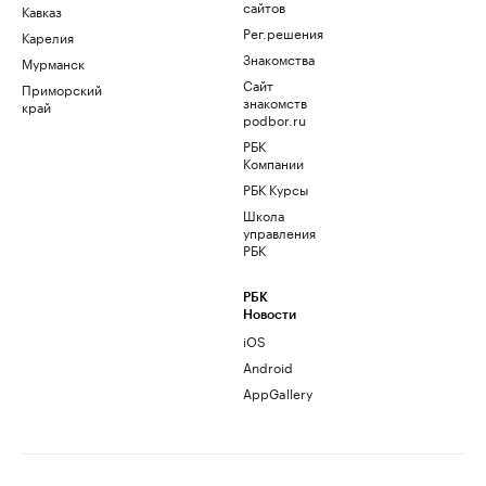
сайтов
Кавказ
Рег.решения
Карелия
Знакомства
Мурманск
Сайт
Приморский
знакомств
край
podbor.ru
РБК
Компании
РБК Курсы
Школа
управления
РБК
РБК
Новости
iOS
Android
AppGallery