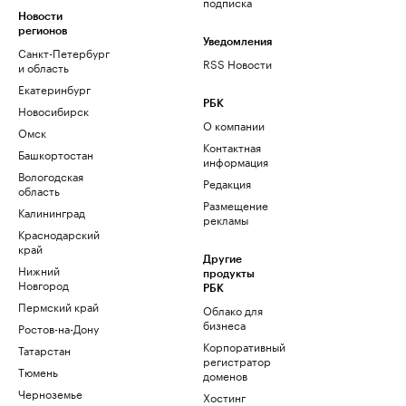
подписка
Новости
регионов
Уведомления
Санкт-Петербург
RSS Новости
и область
Екатеринбург
РБК
Новосибирск
О компании
Омск
Контактная
Башкортостан
информация
Вологодская
Редакция
область
Размещение
Калининград
рекламы
Краснодарский
край
Другие
Нижний
продукты
Новгород
РБК
Пермский край
Облако для
бизнеса
Ростов-на-Дону
Корпоративный
Татарстан
регистратор
Тюмень
доменов
Черноземье
Хостинг